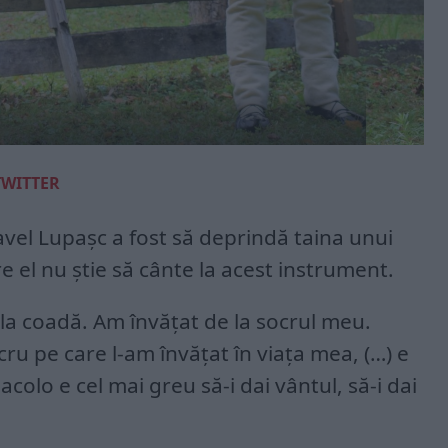
TWITTER
vel Lupaşc a fost să deprindă taina unui
are el nu ştie să cânte la acest instrument.
p la coadă. Am învăţat de la socrul meu.
cru pe care l-am învăţat în viaţa mea, (…) e
acolo e cel mai greu să-i dai vântul, să-i dai