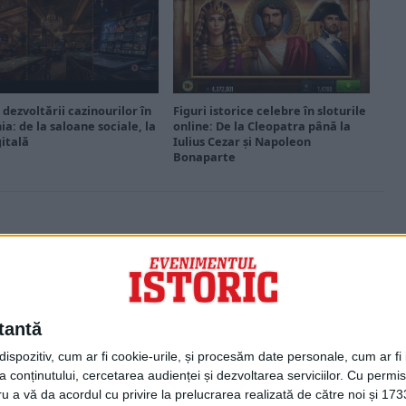
 dezvoltării cazinourilor în
Figuri istorice celebre în sloturile
a: de la saloane sociale, la
online: De la Cleopatra până la
gitală
Iulius Cezar și Napoleon
Bonaparte
PORTOFOLIU
Capital
Evenimentul Zilei
tantă
Doctorul Zilei
Infofinanciar
spozitiv, cum ar fi cookie-urile, și procesăm date personale, cum ar fi id
Infoactual
 conținutului, cercetarea audienței și dezvoltarea serviciilor.
Cu permisi
Editura de carte
ru a vă da acordul cu privire la prelucrarea realizată de către noi și 173
EVZ Comunicate