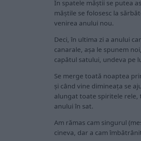
În spatele măştii se putea as
măştile se folosesc la sărbăt
venirea anului nou.
Deci, în ultima zi a anului c
canarale, aşa le spunem noi,
capătul satului, undeva pe l
Se merge toată noaptea prin
şi când vine dimineaţa se aju
alungat toate spiritele rele,
anului în sat.
Am rămas cam singurul (meşte
cineva, dar a cam îmbătrânit