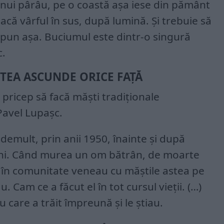
unui pârâu, pe o coastă aşa iese din pământ
acă vârful în sus, după lumină. Şi trebuie să
ă spun aşa. Buciumul este dintr-o singură
c.
UTEA ASCUNDE ORICE FAŢĂ
 pricep să facă măşti tradiţionale
Pavel Lupaşc.
, demult, prin anii 1950, înainte şi după
veghi. Când murea un om bătrân, de moarte
 în comunitate veneau cu măştile astea pe
u. Cam ce a făcut el în tot cursul vieţii. (…)
 care a trăit împreună şi le ştiau.