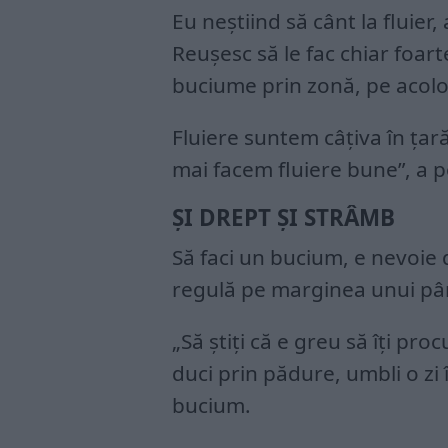
Eu neştiind să cânt la fluier,
Reuşesc să le fac chiar foart
buciume prin zonă, pe acolo
Fluiere suntem câţiva în ţar
mai facem fluiere bune”, a 
ȘI DREPT ŞI STRÂMB
Să faci un bucium, e nevoie 
regulă pe marginea unui pârâ
„Să ştiţi că e greu să îţi proc
duci prin pădure, umbli o zi
bucium.