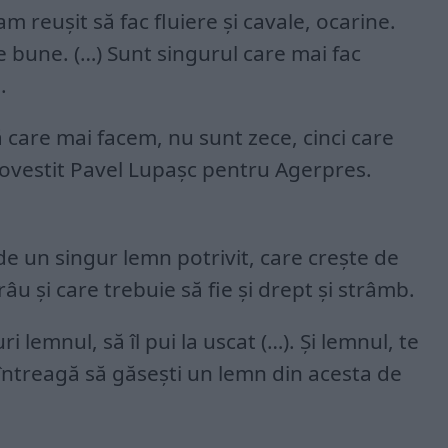
 am reuşit să fac fluiere şi cavale, ocarine.
e bune. (…) Sunt singurul care mai fac
.
ă care mai facem, nu sunt zece, cinci care
povestit Pavel Lupaşc pentru Agerpres.
de un singur lemn potrivit, care creşte de
u şi care trebuie să fie şi drept şi strâmb.
uri lemnul, să îl pui la uscat (…). Şi lemnul, te
 întreagă să găseşti un lemn din acesta de