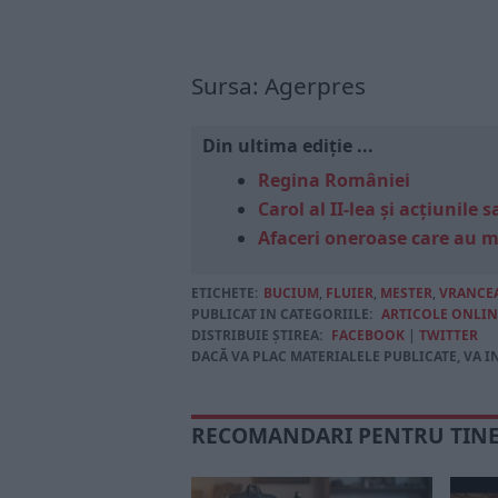
Sursa: Agerpres
Din ultima ediție ...
Regina României
Carol al II-lea și acțiunil
Afaceri oneroase care au 
ETICHETE:
BUCIUM
,
FLUIER
,
MESTER
,
VRANCE
PUBLICAT IN CATEGORIILE:
ARTICOLE ONLIN
DISTRIBUIE ȘTIREA:
FACEBOOK
|
TWITTER
DACĂ VA PLAC MATERIALELE PUBLICATE, VA I
RECOMANDARI PENTRU TIN