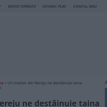
EDIȚII TIPĂRITE
ISTORIC PLAY
CONTUL MEU
ne
>
Un meșter din Nereju ne destăinuie taina
i
ereju ne destăinuie taina