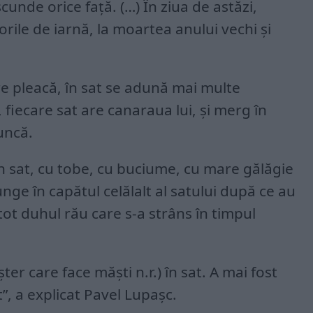
cunde orice faţă. (…) În ziua de astăzi,
orile de iarnă, la moartea anului vechi şi
are pleacă, în sat se adună mai multe
 fiecare sat are canaraua lui, şi merg în
uncă.
 sat, cu tobe, cu buciume, cu mare gălăgie
nge în capătul celălalt al satului după ce au
 tot duhul rău care s-a strâns în timpul
r care face măşti n.r.) în sat. A mai fost
”, a explicat Pavel Lupaşc.