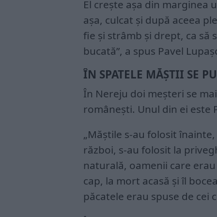
El creşte aşa din marginea 
aşa, culcat şi după aceea ple
fie şi strâmb şi drept, ca s
bucată”, a spus Pavel Lupaş
ÎN SPATELE MĂŞTII SE P
În Nereju doi meşteri se mai
româneşti. Unul din ei este 
„Măştile s-au folosit înainte
război, s-au folosit la pri
naturală, oamenii care erau
cap, la mort acasă şi îl bocea
păcatele erau spuse de cei cu