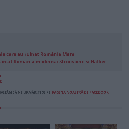
e sale care au ruinat România Mare
marcat România modernă: Strousberg și Hallier
A
E
NVITĂM SĂ NE URMĂRIȚI ȘI PE
PAGINA NOASTRĂ DE FACEBOOK
E