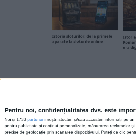
Istoria sloturilor: de la primele
Istoria
aparate la sloturile online
Români
era di
Pentru noi, confidențialitatea dvs. este impor
Noi și 1733
parteneri
i noștri stocăm și/sau accesăm informații pe un di
Cea mai mare revistă de istorie din Europa!
.
pentru publicitate și conținut personalizate, măsurarea reclamelor și a
Media KIT
precise de geolocație prin scanarea dispozitivului. Puteți da clic pent