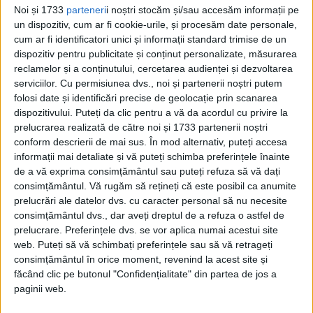
Noi și 1733
parteneri
i noștri stocăm și/sau accesăm informații pe
Din ultima ediție ...
un dispozitiv, cum ar fi cookie-urile, și procesăm date personale,
Regina României
cum ar fi identificatori unici și informații standard trimise de un
dispozitiv pentru publicitate și conținut personalizate, măsurarea
Carol al II-lea și acțiunile sale care au ruinat
România Mare
reclamelor și a conținutului, cercetarea audienței și dezvoltarea
serviciilor.
Cu permisiunea dvs., noi și partenerii noștri putem
Afaceri oneroase care au marcat România
modernă: Strousberg și Hallier
folosi date și identificări precise de geolocație prin scanarea
dispozitivului. Puteți da clic pentru a vă da acordul cu privire la
prelucrarea realizată de către noi și 1733 partenerii noștri
conform descrierii de mai sus. În mod alternativ, puteți accesa
ETICHETE:
informații mai detaliate și vă puteți schimba preferințele înainte
PUBLICAT IN CATEGORIILE:
IULIE 2025
de a vă exprima consimțământul sau puteți refuza să vă dați
DISTRIBUIE ȘTIREA:
FACEBOOK
|
TWITTER
consimțământul.
Vă rugăm să rețineți că este posibil ca anumite
prelucrări ale datelor dvs. cu caracter personal să nu necesite
DACĂ VA PLAC MATERIALELE PUBLICATE, VA INVITĂM SĂ NE URMĂRIȚI
consimțământul dvs., dar aveți dreptul de a refuza o astfel de
ȘI PE
PAGINA NOASTRĂ DE FACEBOOK
prelucrare. Preferințele dvs. se vor aplica numai acestui site
web. Puteți să vă schimbați preferințele sau să vă retrageți
RECOMANDARI PENTRU TINE
consimțământul în orice moment, revenind la acest site și
făcând clic pe butonul "Confidențialitate" din partea de jos a
Istoria sloturilor: de la primele aparate
paginii web.
la sloturile online