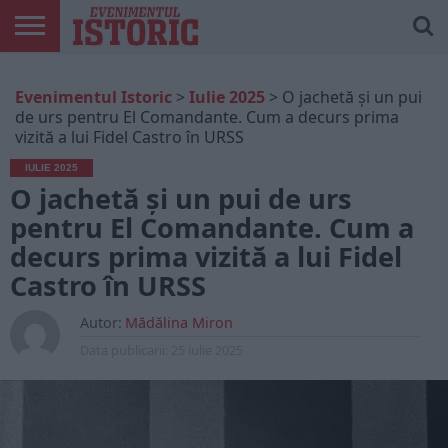
ARTICOLE
ONLINE
EDIȚII
ISTORIC
CONTUL
Evenimentul Istoric
>
Iulie 2025
>
O jachetă și un pui
TIPĂRITE
PLAY
MEU
de urs pentru El Comandante. Cum a decurs prima
vizită a lui Fidel Castro în URSS
IULIE 2025
O jachetă și un pui de urs
pentru El Comandante. Cum a
decurs prima vizită a lui Fidel
Castro în URSS
Autor:
Mădălina Miron
Data publicarii:
25 iulie 2025