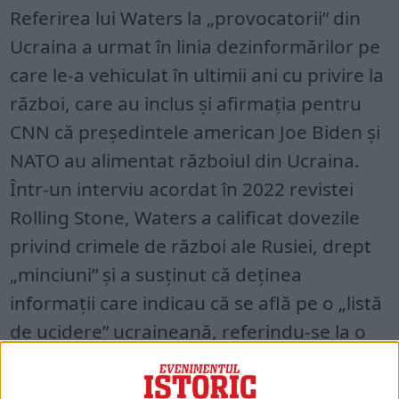
Referirea lui Waters la „provocatorii” din
Ucraina a urmat în linia dezinformărilor pe
care le-a vehiculat în ultimii ani cu privire la
război, care au inclus și afirmația pentru
CNN că președintele american Joe Biden și
NATO au alimentat războiul din Ucraina.
Într-un interviu acordat în 2022 revistei
Rolling Stone, Waters a calificat dovezile
privind crimele de război ale Rusiei, drept
„minciuni” și a susținut că deținea
informații care indicau că se află pe o „listă
de ucidere” ucraineană, referindu-se la o
listă întocmită de o organizație ucraineană
de extremă dreapta.