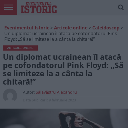
ARTICOLE
ONLINE
EDIȚII
ISTORIC
CONTUL
Evenimentul Istoric
>
Articole online
>
Caleidoscop
>
TIPĂRITE
PLAY
MEU
Un diplomat ucrainean îl atacă pe cofondatorul Pink
Floyd: „Să se limiteze la a cânta la chitară!”
ARTICOLE ONLINE
Un diplomat ucrainean îl atacă
pe cofondatorul Pink Floyd: „Să
se limiteze la a cânta la
chitară!”
Autor:
Sălăvăstru Alexandru
Data publicarii:
9 februarie 2023