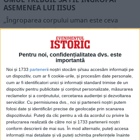
ASEMENEA LUI IISUS
„Îngroparea corpului uman este ceva
natural, iar Biserica nu are dreptul să
meargă contra naturii”, spune, Serafim
Dimitriu, preot într-o parohie din Atena.
Pentru noi, confidențialitatea dvs. este
importantă
Pentru acesta, lucrurile sunt foarte simple:
Noi și 1733
parteneri
i noștri stocăm și/sau accesăm informații pe
corpul lui Iisus a fost îngropat şi asta
un dispozitiv, cum ar fi cookie-urile, și procesăm date personale,
cum ar fi identificatori unici și informații standard trimise de un
trebuie să se întâmple cu orice creştin care
dispozitiv pentru publicitate și conținut personalizate, măsurarea
moare.
reclamelor și a conținutului, cercetarea audienței și dezvoltarea
serviciilor.
Cu permisiunea dvs., noi și partenerii noștri putem
folosi date și identificări precise de geolocație prin scanarea
De aceea, urnele nu îşi au locul într-un
dispozitivului. Puteți da clic pentru a vă da acordul cu privire la
cimitir ortodox. Cu toate acestea, legea nu
prelucrarea realizată de către noi și 1733 partenerii noștri
conform descrierii de mai sus. În mod alternativ, puteți accesa
o împiedică, deoarece cimitirele sunt în
informații mai detaliate și vă puteți schimba preferințele înainte