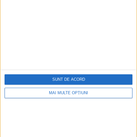
RECOMANDARI PENTRU TINE
Istoria sloturilor: de la primele aparate
la sloturile online
Istoria dezvoltării cazinourilor în
România: de la saloane sociale, la era
digitală
SUNT DE ACORD
Figuri istorice celebre în sloturile online:
MAI MULTE OPȚIUNI
De la Cleopatra până la Iulius Cezar și
Napoleon Bonaparte
Aprilie 2026