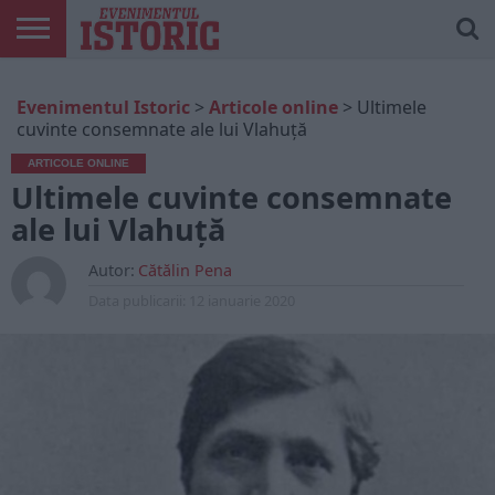
ARTICOLE
ONLINE
EDIȚII
ISTORIC
CONTUL
Evenimentul Istoric
>
Articole online
>
Ultimele
TIPĂRITE
PLAY
MEU
cuvinte consemnate ale lui Vlahuță
ARTICOLE ONLINE
Ultimele cuvinte consemnate
ale lui Vlahuță
Autor:
Cătălin Pena
Data publicarii:
12 ianuarie 2020