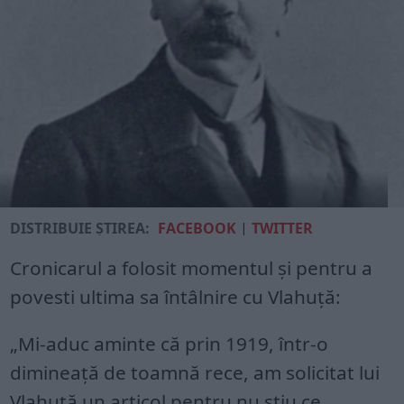
DISTRIBUIE ȘTIREA:
FACEBOOK
|
TWITTER
Cronicarul a folosit momentul şi pentru a
povesti ultima sa întâlnire cu Vlahuţă:
„Mi-aduc aminte că prin 1919, într-o
dimineaţă de toamnă rece, am solicitat lui
Vlahuţă un articol pentru nu ştiu ce