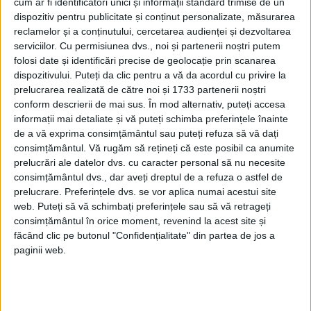
cum ar fi identificatori unici și informații standard trimise de un
multe, multe articole de gazetă care astăzi
dispozitiv pentru publicitate și conținut personalizate, măsurarea
încă pot sluji drept pildă.
reclamelor și a conținutului, cercetarea audienței și dezvoltarea
serviciilor.
Cu permisiunea dvs., noi și partenerii noștri putem
folosi date și identificări precise de geolocație prin scanarea
dispozitivului. Puteți da clic pentru a vă da acordul cu privire la
prelucrarea realizată de către noi și 1733 partenerii noștri
conform descrierii de mai sus. În mod alternativ, puteți accesa
informații mai detaliate și vă puteți schimba preferințele înainte
de a vă exprima consimțământul sau puteți refuza să vă dați
consimțământul.
Vă rugăm să rețineți că este posibil ca anumite
prelucrări ale datelor dvs. cu caracter personal să nu necesite
consimțământul dvs., dar aveți dreptul de a refuza o astfel de
prelucrare. Preferințele dvs. se vor aplica numai acestui site
web. Puteți să vă schimbați preferințele sau să vă retrageți
consimțământul în orice moment, revenind la acest site și
Cât despre România Pitorească, abia azi se
făcând clic pe butonul "Confidențialitate" din partea de jos a
paginii web.
învederează adevărata ei valoare: a trecut
un deceniu de la întregirea ţării şi nici unul
dintre miniştrii de instrucţiune sau de arte