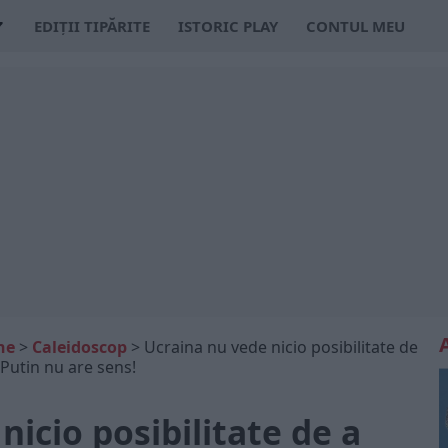
EDIȚII TIPĂRITE
ISTORIC PLAY
CONTUL MEU
ne
>
Caleidoscop
>
Ucraina nu vede nicio posibilitate de
 Putin nu are sens!
nicio posibilitate de a