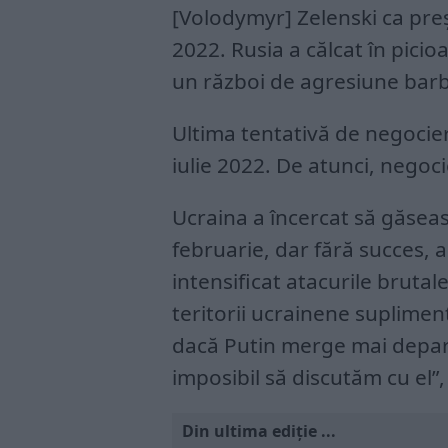
[Volodymyr] Zelenski ca preș
2022. Rusia a călcat în picioa
un război de agresiune barb
Ultima tentativă de negocieri
iulie 2022. De atunci, nego
Ucraina a încercat să găsea
februarie, dar fără succes, a
intensificat atacurile bruta
teritorii ucrainene suplimen
dacă Putin merge mai depart
imposibil să discutăm cu el”,
Din ultima ediție ...