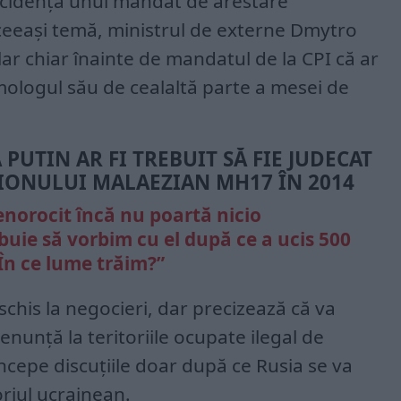
ncidența unui mandat de arestare
aceeași temă, ministrul de externe Dmytro
lar chiar înainte de mandatul de la CPI că ar
omologul său de cealaltă parte a mesei de
PUTIN AR FI TREBUIT SĂ FIE JUDECAT
ONULUI MALAEZIAN MH17 ÎN 2014
enorocit încă nu poartă nicio
buie să vorbim cu el după ce a ucis 500
 În ce lume trăim?”
schis la negocieri, dar precizează că va
enunță la teritoriile ocupate ilegal de
ncepe discuțiile doar după ce Rusia se va
riul ucrainean.