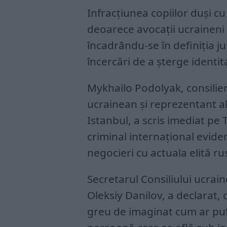
Infracțiunea copiilor duși cu
deoarece avocații ucraineni ș
încadrându-se în definiția ju
încercări de a șterge identi
Mykhailo Podolyak, consilier 
ucrainean și reprezentant a
Istanbul, a scris imediat pe T
criminal internațional evide
negocieri cu actuala elită ru
Secretarul Consiliului ucrai
Oleksiy Danilov, a declarat
greu de imaginat cum ar put