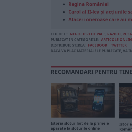
Regina României
Carol al II-lea și acțiunil
Afaceri oneroase care au 
ETICHETE:
NEGOCIERI DE PACE
,
RAZBOI
,
RUSI
PUBLICAT IN CATEGORIILE:
ARTICOLE ONLIN
DISTRIBUIE ȘTIREA:
FACEBOOK
|
TWITTER
DACĂ VA PLAC MATERIALELE PUBLICATE, VA I
RECOMANDARI PENTRU TIN
Istoria sloturilor: de la primele
Istoria
aparate la sloturile online
Români