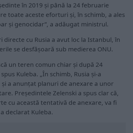
edinte în 2019 și până la 24 februarie
re toate aceste eforturi și, în schimb, a ales
ar și genocidar”, a adăugat ministrul.
 directe cu Rusia a avut loc la Istanbul, în
cierile se desfășoară sub medierea ONU.
scă un teren comun chiar și după 24
 spus Kuleba. „În schimb, Rusia și-a
le și a anunțat planuri de anexare a unor
tare. Președintele Zelenski a spus clar că,
e cu această tentativă de anexare, va fi
 a declarat Kuleba.