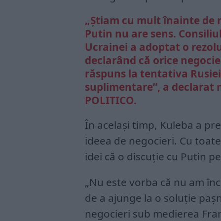
„Știam cu mult înainte de 
Putin nu are sens. Consiliu
Ucrainei a adoptat o rezolu
declarând că orice negocier
răspuns la tentativa Rusiei
suplimentare”, a declarat 
POLITICO.
În același timp, Kuleba a pr
ideea de negocieri. Cu toate 
idei că o discuție cu Putin 
„Nu este vorba că nu am înc
de a ajunge la o soluție paș
negocieri sub medierea Franț