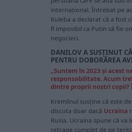
persoană care se află sub i
internațional. Întrebat pe 
Kuleba a declarat că a fost c
fi imposibil ca Putin să fie 
negocieri.
DANILOV A SUSȚINUT CĂ 
PENTRU DOBORÂREA AVI
„Suntem în 2023 și acest n
responsabilitate. Acum tre
dintre proprii noștri copii?
Kremlinul susține că este de
discuta doar dacă
Ucraina
r
Rusia. Ucraina spune că va î
retrage complet de pe terito