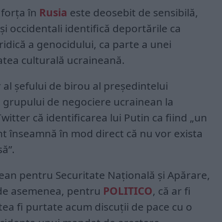
 forța în
Rusia
este deosebit de sensibilă,
i occidentali identifică deportările ca
ridică a genocidului, ca parte a unei
tatea culturală ucraineană.
al șefului de birou al președintelui
l grupului de negociere ucrainean la
witter că identificarea lui Putin ca fiind „un
nt înseamnă în mod direct că nu vor exista
să”.
nean pentru Securitate Națională și Apărare,
, de asemenea, pentru
POLITICO
, că ar fi
ea fi purtate acum discuții de pace cu o