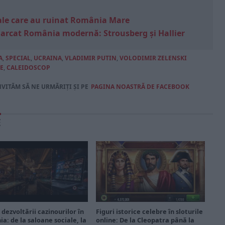
e sale care au ruinat România Mare
marcat România modernă: Strousberg și Hallier
A
,
SPECIAL
,
UCRAINA
,
VLADIMIR PUTIN
,
VOLODIMIR ZELENSKI
E
,
CALEIDOSCOP
NVITĂM SĂ NE URMĂRIȚI ȘI PE
PAGINA NOASTRĂ DE FACEBOOK
E
 dezvoltării cazinourilor în
Figuri istorice celebre în sloturile
a: de la saloane sociale, la
online: De la Cleopatra până la