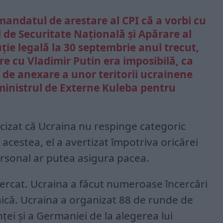
mandatul de arestare al CPI că a vorbi cu
l de Securitate Națională și Apărare al
ție legală la 30 septembrie anul trecut,
e cu Vladimir Putin era imposibilă, ca
 de anexare a unor teritorii ucrainene
ministrul de Externe Kuleba pentru
ecizat că Ucraina nu respinge categoric
acestea, el a avertizat împotriva oricărei
personal ar putea asigura pacea.
ercat. Ucraina a făcut numeroase încercări
nică. Ucraina a organizat 88 de runde de
ei și a Germaniei de la alegerea lui