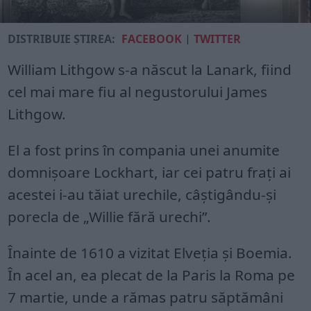
DISTRIBUIE ȘTIREA:
FACEBOOK
|
TWITTER
William Lithgow s-a născut la Lanark, fiind
cel mai mare fiu al negustorului James
Lithgow.
El a fost prins în compania unei anumite
domnișoare Lockhart, iar cei patru frați ai
acestei i-au tăiat urechile, câștigându-și
porecla de „Willie fără urechi”.
Înainte de 1610 a vizitat Elveția și Boemia.
În acel an, ea plecat de la Paris la Roma pe
7 martie, unde a rămas patru săptămâni