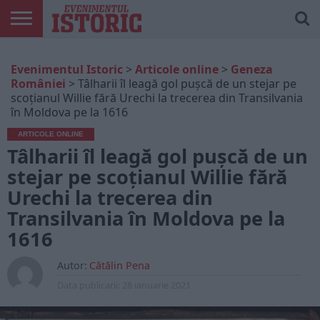
ARTICOLE
ONLINE
EDIȚII
ISTORIC
CONTUL
Evenimentul Istoric
>
Articole online
>
Geneza
TIPĂRITE
PLAY
MEU
României
>
Tâlharii îl leagă gol pușcă de un stejar pe
scoțianul Willie fără Urechi la trecerea din Transilvania
în Moldova pe la 1616
ARTICOLE ONLINE
Tâlharii îl leagă gol pușcă de un
stejar pe scoțianul Willie fără
Urechi la trecerea din
Transilvania în Moldova pe la
1616
Autor:
Cătălin Pena
Data publicarii:
28 ianuarie 2021