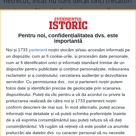
netrecut, încât nu sunt decât cinci trecători
pentru a pătrunde în ea, ceea ce o face
foarte puternică și de necucerit.
Pentru noi, confidențialitatea dvs. este
importantă
Noi și 1733
parteneri
i noștri stocăm și/sau accesăm informații pe
un dispozitiv, cum ar fi cookie-urile, și procesăm date personale,
cum ar fi identificatori unici și informații standard trimise de un
dispozitiv pentru publicitate și conținut personalizate, măsurarea
reclamelor și a conținutului, cercetarea audienței și dezvoltarea
serviciilor.
Cu permisiunea dvs., noi și partenerii noștri putem
folosi date și identificări precise de geolocație prin scanarea
dispozitivului. Puteți da clic pentru a vă da acordul cu privire la
prelucrarea realizată de către noi și 1733 partenerii noștri
conform descrierii de mai sus. În mod alternativ, puteți accesa
În interior se află o vale bogată sau o
informații mai detaliate și vă puteți schimba preferințele înainte
câmpie de 30 de mile lungime și 6 mile
de a vă exprima consimțământul sau puteți refuza să vă dați
consimțământul.
Vă rugăm să rețineți că este posibil ca anumite
lățime, împodobită cu șase orașe
prelucrări ale datelor dvs. cu caracter personal să nu necesite