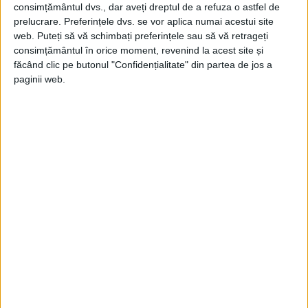
consimțământul dvs., dar aveți dreptul de a refuza o astfel de
frumoase.
prelucrare. Preferințele dvs. se vor aplica numai acestui site
web. Puteți să vă schimbați preferințele sau să vă retrageți
Cel mai de seamă dintre ele este Brașovul,
consimțământul în orice moment, revenind la acest site și
făcând clic pe butonul "Confidențialitate" din partea de jos a
apoi Alba Iulia și Sibiu.
paginii web.
În interior, povârnișurile munților se înalță
lin chiar până la vârf, ceea ce face ca țara
să fie arătoasă și plăcută ochilor și
pământul să fie cel mai bine rânduit, în
compunerea sa, din Europa.
Căci pe câmpia încununată de munți nu
crește decât grâu, secară, orz, mazăre și
fasole.