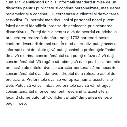
forței pentru a prelua controlul în cadrul
cum ar fi identificatori unici și informații standard trimise de un
dispozitiv pentru publicitate și conținut personalizate, măsurarea
politicii „o singură Chină”. SUA, la fel ca
reclamelor și a conținutului, cercetarea audienței și dezvoltarea
multe alte state, nu recunosc Taiwanul ca
serviciilor.
Cu permisiunea dvs., noi și partenerii noștri putem
folosi date și identificări precise de geolocație prin scanarea
stat independent, dar se opun oricărei
dispozitivului. Puteți da clic pentru a vă da acordul cu privire la
încercări de a cuceri insula prin forță.
prelucrarea realizată de către noi și 1733 partenerii noștri
conform descrierii de mai sus. În mod alternativ, puteți accesa
informații mai detaliate și vă puteți schimba preferințele înainte
O sursă apropiată de APL a declarat că
de a vă exprima consimțământul sau puteți refuza să vă dați
Beijingul a trimis drone în strâmtoarea
consimțământul.
Vă rugăm să rețineți că este posibil ca anumite
prelucrări ale datelor dvs. cu caracter personal să nu necesite
Taiwan de când și-a intensificat amploarea
consimțământul dvs., dar aveți dreptul de a refuza o astfel de
„patrulelor de încercuire”.
prelucrare. Preferințele dvs. se vor aplica numai acestui site
web. Puteți să vă schimbați preferințele sau să vă retrageți
consimțământul în orice moment, revenind la acest site și
făcând clic pe butonul "Confidențialitate" din partea de jos a
paginii web.