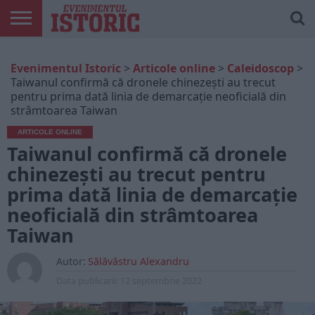
ARTICOLE
ONLINE
EDIȚII
ISTORIC
CONTUL
Evenimentul Istoric
>
Articole online
>
Caleidoscop
>
TIPĂRITE
PLAY
MEU
Taiwanul confirmă că dronele chinezești au trecut
pentru prima dată linia de demarcație neoficială din
strâmtoarea Taiwan
ARTICOLE ONLINE
Taiwanul confirmă că dronele
chinezești au trecut pentru
prima dată linia de demarcație
neoficială din strâmtoarea
Taiwan
Autor:
Sălăvăstru Alexandru
Data publicarii:
12 septembrie 2022