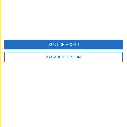
Cea mai mare revistă de istorie din Europa!
.
Media KIT
SUNT DE ACORD
PORTOFOLIU
MAI MULTE OPȚIUNI
Capital
Evenimentul Zilei
Doctorul Zilei
Infofinanciar
Infoactual
Editura de carte
EVZ Comunicate
Capital Comunicate
Animal Zoo
Capital Comunicate