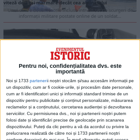
viteză de 3 ori mai mare decât cea a sunetului
Unul dintre documentele incluse într-un set de scurgeri de
informații militare postate online de un soldat...
Pentru noi, confidențialitatea dvs. este
importantă
Noi și 1733
parteneri
i noștri stocăm și/sau accesăm informații pe
un dispozitiv, cum ar fi cookie-urile, și procesăm date personale,
cum ar fi identificatori unici și informații standard trimise de un
dispozitiv pentru publicitate și conținut personalizate, măsurarea
ARTICOLE ONLINE
reclamelor și a conținutului, cercetarea audienței și dezvoltarea
Prima persoană care zboară cu o viteză mai mare decât
cea a sunetului
serviciilor.
Cu permisiunea dvs., noi și partenerii noștri putem
folosi date și identificări precise de geolocație prin scanarea
Căpitanul forțelor aeriene americane Chuck Yeager devine
prima persoană care zboară cu o viteză mai mare...
dispozitivului. Puteți da clic pentru a vă da acordul cu privire la
prelucrarea realizată de către noi și 1733 partenerii noștri
conform descrierii de mai sus. În mod alternativ, puteți accesa