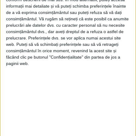
informații mai detaliate și vă puteți schimba preferințele înainte
de a vă exprima consimțământul sau puteți refuza să vă dați
consimțământul.
Vă rugăm să rețineți că este posibil ca anumite
prelucrări ale datelor dvs. cu caracter personal să nu necesite
consimțământul dvs., dar aveți dreptul de a refuza o astfel de
prelucrare. Preferințele dvs. se vor aplica numai acestui site
web. Puteți să vă schimbați preferințele sau să vă retrageți
consimțământul în orice moment, revenind la acest site și
făcând clic pe butonul "Confidențialitate" din partea de jos a
paginii web.
ARTICOLE ONLINE
A murit primul om care a spart Zidul Sunetului
Charles E. „Chuck” Yeager s-a născut în 1923 în Statele Unite
și a decedat luni, 7...