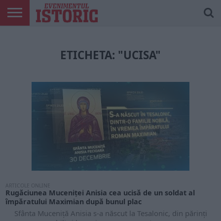
ARTICOLE
ONLINE
EDIȚII
ISTORIC
CONTUL
TIPĂRITE
PLAY
MEU
ETICHETA: "UCISA"
ARTICOLE ONLINE
Rugăciunea Muceniței Anisia cea ucisă de un soldat al
împăratului Maximian după bunul plac
Sfânta Muceniță Anisia s-a născut la Tesalonic, din părinți