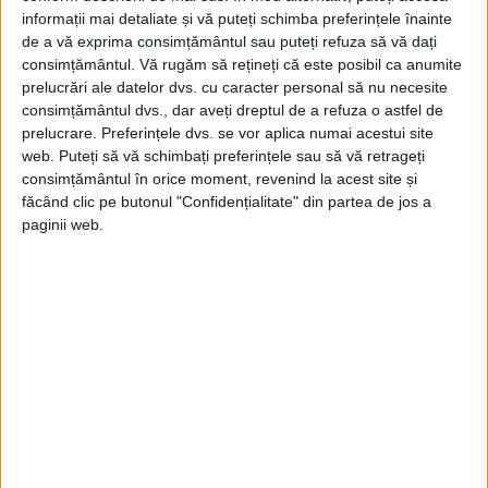
informații mai detaliate și vă puteți schimba preferințele înainte
de a vă exprima consimțământul sau puteți refuza să vă dați
consimțământul.
Vă rugăm să rețineți că este posibil ca anumite
prelucrări ale datelor dvs. cu caracter personal să nu necesite
consimțământul dvs., dar aveți dreptul de a refuza o astfel de
prelucrare. Preferințele dvs. se vor aplica numai acestui site
web. Puteți să vă schimbați preferințele sau să vă retrageți
consimțământul în orice moment, revenind la acest site și
făcând clic pe butonul "Confidențialitate" din partea de jos a
paginii web.
ARTICOLE ONLINE
Maria Fărcășanu din Rucăr, jefuită, ucisă și aruncată, în
Austria, din expresul de Paris
Într-un mic orășel din Austria s-a judecat procesul unei crime
petrecută cu un an înainte –...