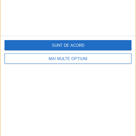
Cea mai mare revistă de istorie din Europa!
.
Media KIT
SUNT DE ACORD
PORTOFOLIU
MAI MULTE OPȚIUNI
Capital
Evenimentul Zilei
Doctorul Zilei
Infofinanciar
Infoactual
Editura de carte
EVZ Comunicate
Capital Comunicate
Animal Zoo
Capital Comunicate