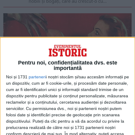
nobili și bogați, care au crescut-o cu...
Pentru noi, confidențialitatea dvs. este
importantă
Noi și 1731
parteneri
i noștri stocăm și/sau accesăm informații pe
un dispozitiv, cum ar fi cookie-urile, și procesăm date personale,
ARTICOLE ONLINE
cum ar fi identificatori unici și informații standard trimise de un
Frumoasa fotomodel de origine română e ucisă la New
York alături de mama ei și un musafir care le intrase în
dispozitiv pentru publicitate și conținut personalizate, măsurarea
casă
reclamelor și a conținutului, cercetarea audienței și dezvoltarea
La 20 de ani, românca Veronica Gedeon (Ghedeon) ajunsese,
serviciilor.
Cu permisiunea dvs., noi și partenerii noștri putem
în 1937, în fruntea modelelor din New-York...
folosi date și identificări precise de geolocație prin scanarea
dispozitivului. Puteți da clic pentru a vă da acordul cu privire la
prelucrarea realizată de către noi și 1731 partenerii noștri
conform descrierii de mai sus. În mod alternativ, puteți accesa