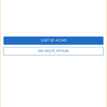
Cea mai mare revistă de istorie din Europa!
.
Media KIT
SUNT DE ACORD
PORTOFOLIU
MAI MULTE OPȚIUNI
Capital
Evenimentul Zilei
Doctorul Zilei
Infofinanciar
Infoactual
Editura de carte
EVZ Comunicate
Capital Comunicate
Animal Zoo
Capital Comunicate