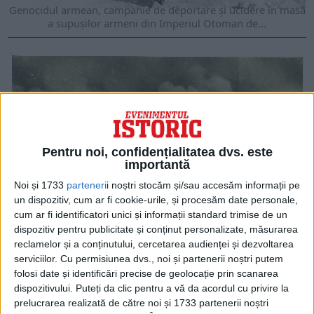
Genocidul armean, campanie de deportare și ucidere în masă
a supușilor armeni din Imperiul Otoman de...
Pentru noi, confidențialitatea dvs. este
importantă
Noi și 1733
parteneri
i noștri stocăm și/sau accesăm informații pe
un dispozitiv, cum ar fi cookie-urile, și procesăm date personale,
cum ar fi identificatori unici și informații standard trimise de un
ARTICOLE ONLINE
dispozitiv pentru publicitate și conținut personalizate, măsurarea
Un secol de dispută între Turcia și Grecia: Catastrofa de la
Smirna!
reclamelor și a conținutului, cercetarea audienței și dezvoltarea
La peste 100 de ani de la arderea din temelii a orașului
serviciilor.
Cu permisiunea dvs., noi și partenerii noștri putem
cosmopolit, adevărul cu privire...
folosi date și identificări precise de geolocație prin scanarea
dispozitivului. Puteți da clic pentru a vă da acordul cu privire la
prelucrarea realizată de către noi și 1733 partenerii noștri