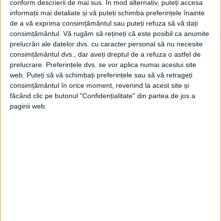
conform descrierii de mai sus. În mod alternativ, puteți accesa
informații mai detaliate și vă puteți schimba preferințele înainte
de a vă exprima consimțământul sau puteți refuza să vă dați
consimțământul.
Vă rugăm să rețineți că este posibil ca anumite
prelucrări ale datelor dvs. cu caracter personal să nu necesite
consimțământul dvs., dar aveți dreptul de a refuza o astfel de
prelucrare. Preferințele dvs. se vor aplica numai acestui site
web. Puteți să vă schimbați preferințele sau să vă retrageți
consimțământul în orice moment, revenind la acest site și
făcând clic pe butonul "Confidențialitate" din partea de jos a
paginii web.
ARTICOLE ONLINE
14 noiembrie 1914: Imperiul Otoman declară un război
sfânt
La 14 noiembrie 1914, la Constantinopol, capitala Imperiului
Otoman, liderul religios Sheikh-ul-Islam declară un război
sfânt...