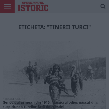
ARTICOLE
ONLINE
EDIȚII
ISTORIC
CONTUL
TIPĂRITE
PLAY
MEU
ETICHETA: "TINERII TURCI"
ARTICOLE ONLINE
Genocidul armean din 1915. Masacrul odios născut din
suspiciunea turcilor față de creștini