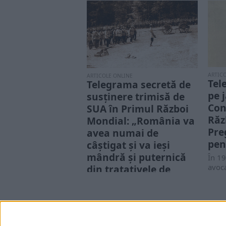
ARTIC
ARTICOLE ONLINE
Tel
Telegrama secretă de
pe 
susținere trimisă de
Con
SUA în Primul Război
Răz
Mondial: „România va
Pre
avea numai de
pent
câștigat și va ieși
mândră și puternică
În 19
avoca
din tratativele de
Disse
pace”
dădea
La scurt timp după intrarea
României în război, Puterile
Centrale au început o
contraofensivă puternică, iar...