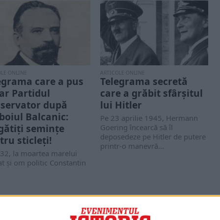
OLE ONLINE
ARTICOLE ONLINE
egrama care a pus
Telegrama secretă
jar Partidul
care a grăbit sfârșitul
servator după
lui Hitler
boiul Balcanic:
Pe 23 aprilie 1945, Hermann
gătiți semințe
Goering încearcă să îl
deposedeze pe Hitler de putere
ru sticleți!
printr-o manevră...
32, la moartea marelui
t și om politic Constantin
scu (foto), Radu D. Rosetti
...
PORTOFOLIU