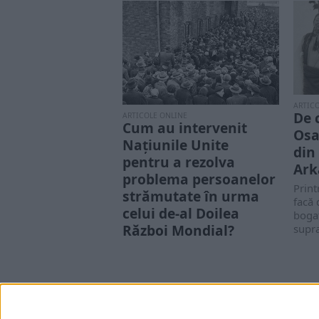
ARTIC
De 
ARTICOLE ONLINE
Cum au intervenit
Osa
Națiunile Unite
din
pentru a rezolva
Ark
problema persoanelor
Print
strămutate în urma
facă 
celui de-al Doilea
boga
Război Mondial?
supra
Consecințele celui de-al Doilea
Război Mondial au continuat
mulți ani după încheierea
acestuia. Una dintre cele...