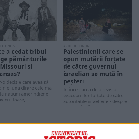
OLE ONLINE
ARTICOLE ONLINE
ce a cedat tribul
Palestinienii care se
ge pământurile
opun mutării forțate
 Missouri și
de către guvernul
ansas?
israelian se mută în
peșteri
r-o decizie care avea să
din el una dintre cele mai
În încercarea de a rezista
te națiuni amerindiene
evacuării lor forțate de către
viețuitoare,...
autoritățile israeliene - despre
care Națiunile...
PORTOFOLIU