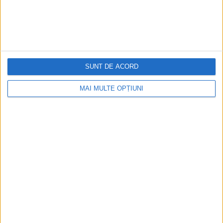
Cea mai mare revistă de istorie din Europa!
.
Media KIT
SUNT DE ACORD
PORTOFOLIU
MAI MULTE OPȚIUNI
Capital
Evenimentul Zilei
Doctorul Zilei
Infofinanciar
Infoactual
Editura de carte
EVZ Comunicate
Capital Comunicate
Animal Zoo
Capital Comunicate