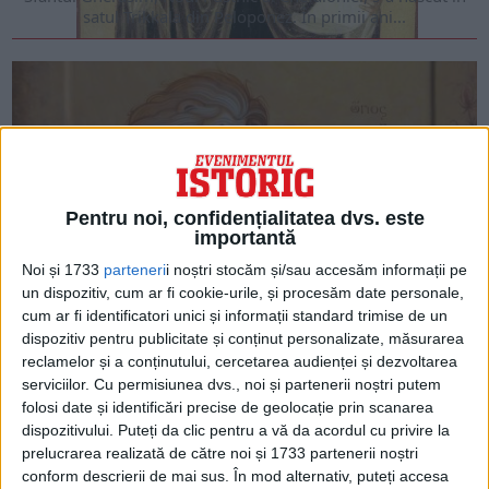
satul Trikkala din Peloponez. În primii ani...
Pentru noi, confidențialitatea dvs. este
importantă
Noi și 1733
parteneri
i noștri stocăm și/sau accesăm informații pe
un dispozitiv, cum ar fi cookie-urile, și procesăm date personale,
cum ar fi identificatori unici și informații standard trimise de un
ARTICOLE ONLINE
Sfântul Gherasim și leul Iordan, fiara deșertului
dispozitiv pentru publicitate și conținut personalizate, măsurarea
reclamelor și a conținutului, cercetarea audienței și dezvoltarea
Cuviosul Gherasim s-a născut în secolul al V-lea în provincia
LYcia, în sudul Asiei Mici, într-o...
serviciilor.
Cu permisiunea dvs., noi și partenerii noștri putem
folosi date și identificări precise de geolocație prin scanarea
dispozitivului. Puteți da clic pentru a vă da acordul cu privire la
prelucrarea realizată de către noi și 1733 partenerii noștri
conform descrierii de mai sus. În mod alternativ, puteți accesa