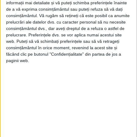
informații mai detaliate și vă puteți schimba preferințele înainte
de a vă exprima consimțământul sau puteți refuza să vă dați
consimțământul.
Vă rugăm să rețineți că este posibil ca anumite
prelucrări ale datelor dvs. cu caracter personal să nu necesite
consimțământul dvs., dar aveți dreptul de a refuza o astfel de
prelucrare. Preferințele dvs. se vor aplica numai acestui site
web. Puteți să vă schimbați preferințele sau să vă retrageți
consimțământul în orice moment, revenind la acest site și
făcând clic pe butonul "Confidențialitate" din partea de jos a
ARTICOLE ONLINE
paginii web.
Nobilul bizantin care a întemeiat primul Nou Ierusalim e
prăznuit astăzi
Sfântul Gherasim din Kefalonia (1506-1579) are două zile de
prăznuire în timpul anului bisericesc: 16 august...