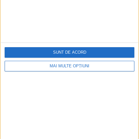
Cea mai mare revistă de istorie din Europa!
.
Media KIT
SUNT DE ACORD
PORTOFOLIU
MAI MULTE OPȚIUNI
Capital
Evenimentul Zilei
Doctorul Zilei
Infofinanciar
Infoactual
Editura de carte
EVZ Comunicate
Capital Comunicate
Animal Zoo
Capital Comunicate