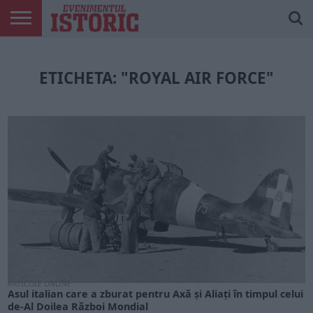
ARTICOLE
ONLINE
EDIȚII
ISTORIC
CONTUL
TIPĂRITE
PLAY
MEU
ETICHETA: "ROYAL AIR FORCE"
ARTICOLE ONLINE
Asul italian care a zburat pentru Axă și Aliați în timpul celui
de-Al Doilea Război Mondial