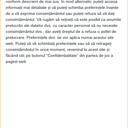
conform descrierii de mai sus. În mod alternativ, puteți accesa
informații mai detaliate și vă puteți schimba preferințele înainte
de a vă exprima consimțământul sau puteți refuza să vă dați
consimțământul.
Vă rugăm să rețineți că este posibil ca anumite
prelucrări ale datelor dvs. cu caracter personal să nu necesite
consimțământul dvs., dar aveți dreptul de a refuza o astfel de
prelucrare. Preferințele dvs. se vor aplica numai acestui site
web. Puteți să vă schimbați preferințele sau să vă retrageți
consimțământul în orice moment, revenind la acest site și
făcând clic pe butonul "Confidențialitate" din partea de jos a
paginii web.
ARTICOLE ONLINE
Un avion de luptă rusesc a tras o rachetă în timp ce
urmărea un avion de recunoaștere al Royal Air Force aflat
în patrulare deasupra Mării Negre
Un avion de vânătoare rusesc a lansat recent o rachetă "în
apropierea" unui avion de recunoaștere...