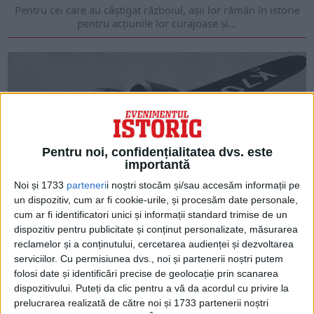
Pentru cei care au câștigat războiul, așii lor rămân în istorie
pentru acțiunile lor curajoase și...
Pentru noi, confidențialitatea dvs. este
importantă
Noi și 1733
parteneri
i noștri stocăm și/sau accesăm informații pe
un dispozitiv, cum ar fi cookie-urile, și procesăm date personale,
cum ar fi identificatori unici și informații standard trimise de un
ARTICOLE ONLINE
dispozitiv pentru publicitate și conținut personalizate, măsurarea
Utilizarea amfetaminelor de către Royal Air Force în
timpul celui de-al Doilea Război Mondial
reclamelor și a conținutului, cercetarea audienței și dezvoltarea
Consumul de droguri în timpul celui de-al Doilea Război
serviciilor.
Cu permisiunea dvs., noi și partenerii noștri putem
Mondial, în special de către naziști, a...
folosi date și identificări precise de geolocație prin scanarea
dispozitivului. Puteți da clic pentru a vă da acordul cu privire la
prelucrarea realizată de către noi și 1733 partenerii noștri