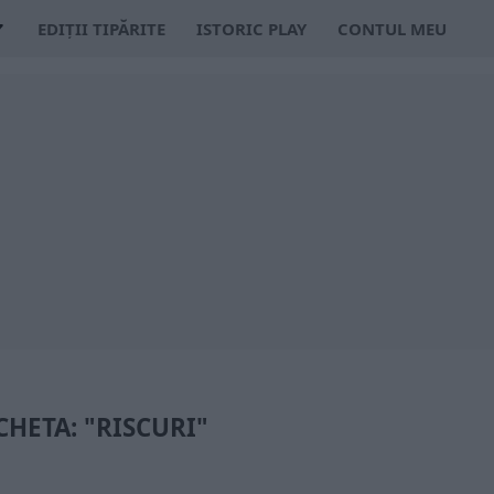
EDIȚII TIPĂRITE
ISTORIC PLAY
CONTUL MEU
CHETA: "RISCURI"