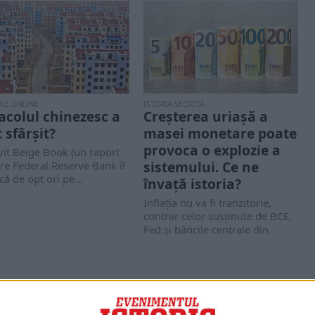
OLE ONLINE
ISTORIA SECRETĂ
acolul chinezesc a
Creșterea uriașă a
 sfârșit?
masei monetare poate
provoca o explozie a
vit Beige Book (un raport
sistemului. Ce ne
re Federal Reserve Bank îl
că de opt ori pe...
învață istoria?
Inflația nu va fi tranzitorie,
contrar celor susținute de BCE,
Fed și băncile centrale din
toate...
PORTOFOLIU