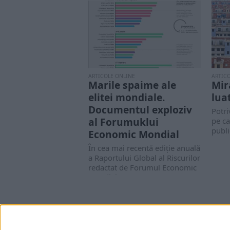
ARTICOLE ONLINE
ARTIC
Marile spaime ale
Mir
elitei mondiale.
luat
Documentul exploziv
Potri
al Forumuklui
pe ca
publi
Economic Mondial
În cea mai recentă ediție anuală
a Raportului Global al Riscurilor
redactat de Forumul Economic
Mondial...