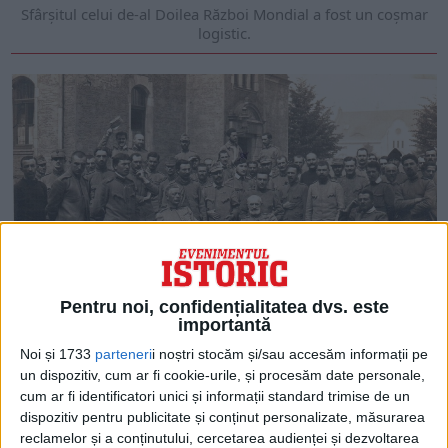
Sfârșitul celui de-al Doilea Război Mondial a fost un coșmar
logistic.
Pentru noi, confidențialitatea dvs. este
ARTICOLE ONLINE
importantă
Dificultatea repatrierii prizonierilor români la sfârșitul
Primului Război Mondial
Noi și 1733
parteneri
i noștri stocăm și/sau accesăm informații pe
În timpul Primului Război Mondial, mulți soldați români au
un dispozitiv, cum ar fi cookie-urile, și procesăm date personale,
fost luați prizonieri de către forțele germane...
cum ar fi identificatori unici și informații standard trimise de un
dispozitiv pentru publicitate și conținut personalizate, măsurarea
reclamelor și a conținutului, cercetarea audienței și dezvoltarea