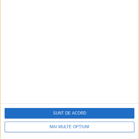
ARTICOLE ONLINE
Decizie istorică în Familia Regală a României (VIDEO)
La 71 de ani de la plecarea în exil și la 37 de ani de la...
SUNT DE ACORD
Cea mai mare revistă de istorie din Europa!
.
MAI MULTE OPȚIUNI
Media KIT