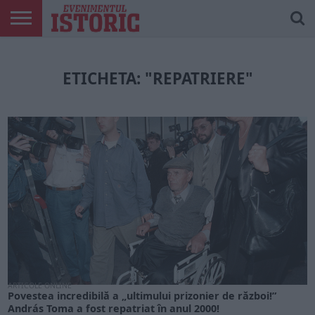
ARTICOLE
ONLINE
EDIȚII
ISTORIC
CONTUL
TIPĂRITE
PLAY
MEU
ETICHETA: "REPATRIERE"
ARTICOLE ONLINE
Povestea incredibilă a „ultimului prizonier de război!”
András Toma a fost repatriat în anul 2000!