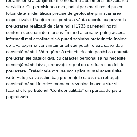
reclamelor și a conținutului, cercetarea audienței și dezvoltarea
serviciilor.
Cu permisiunea dvs., noi și partenerii noștri putem
folosi date și identificări precise de geolocație prin scanarea
dispozitivului. Puteți da clic pentru a vă da acordul cu privire la
prelucrarea realizată de către noi și 1733 partenerii noștri
conform descrierii de mai sus. În mod alternativ, puteți accesa
informații mai detaliate și vă puteți schimba preferințele înainte
de a vă exprima consimțământul sau puteți refuza să vă dați
consimțământul.
Vă rugăm să rețineți că este posibil ca anumite
prelucrări ale datelor dvs. cu caracter personal să nu necesite
consimțământul dvs., dar aveți dreptul de a refuza o astfel de
ARTICOLE ONLINE
prelucrare. Preferințele dvs. se vor aplica numai acestui site
Pablo Escobar a fost ucis ? Ce spune fiul despre moartea
baronului drogurilor
web. Puteți să vă schimbați preferințele sau să vă retrageți
consimțământul în orice moment, revenind la acest site și
Pentru mulți, Pablo Escobar a fost un baron al drogurilor și
un criminal în serie. Pentru...
făcând clic pe butonul "Confidențialitate" din partea de jos a
paginii web.