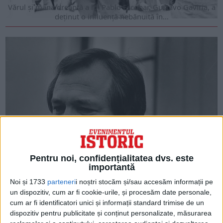
Vărul și mâna dreaptă a lui Pablo Escobar, Gustavo Gaviria, a
deținut o influență nebănuită în...
MARTIE 2023
Pentru noi, confidențialitatea dvs. este
Barry Seal.Omul care l-a trădat pe Barry Seal Pablo
importantă
Escobar
Noi și 1733
parteneri
i noștri stocăm și/sau accesăm informații pe
Barry Seal a fost unul dintre cei mai mari traficanți de droguri
un dispozitiv, cum ar fi cookie-urile, și procesăm date personale,
din America în anii...
cum ar fi identificatori unici și informații standard trimise de un
dispozitiv pentru publicitate și conținut personalizate, măsurarea