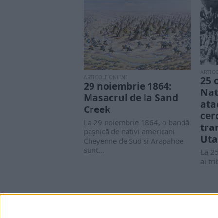
ARTIC
25 
ARTICOLE ONLINE
29 noiembrie 1864:
Nat
Masacrul de la Sand
ata
Creek
cer
La 29 noiembrie 1864, o bandă
tra
pașnică de nativi americani
Ut
Cheyenne de Sud și Arapahoe
sunt...
La 2
ai tr
pe c
din...