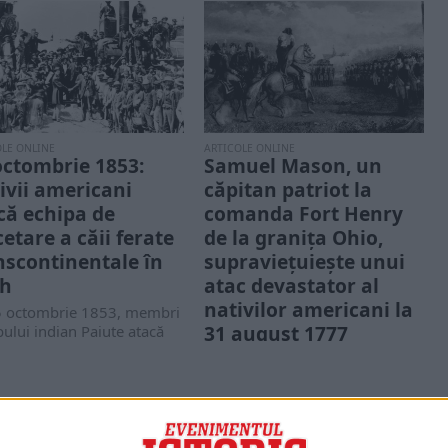
OLE ONLINE
ARTICOLE ONLINE
octombrie 1853:
Samuel Mason, un
ivii americani
căpitan patriot la
că echipa de
comanda Fort Henry
cetare a căii ferate
de la granița Ohio,
nscontinentale în
supraviețuiește unui
ah
atac devastator al
nativilor americani la
5 octombrie 1853, membri
31 august 1777
ibului indian Paiute atacă
ăpitanul John W. Gunnison
Fiu al unei familii distinse din
Virginia, Samuel Mason a
devenit ofițer de miliție și a...
PORTOFOLIU