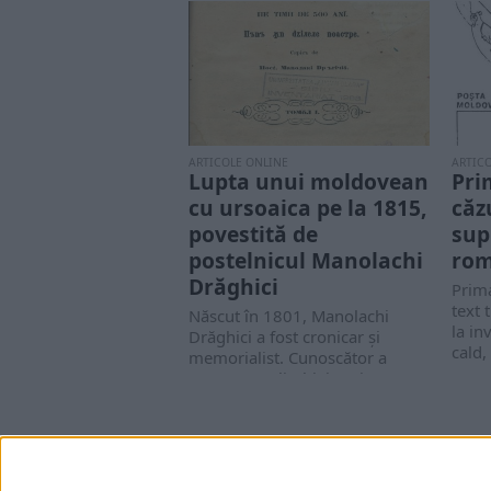
ARTICOLE ONLINE
ARTIC
Lupta unui moldovean
Pri
cu ursoaica pe la 1815,
căzu
povestită de
sup
postelnicul Manolachi
ro
Drăghici
Prim
text 
Născut în 1801, Manolachi
la in
Drăghici a fost cronicar şi
cald, 
memorialist. Cunoscător a
numeroase limbi, istorie,
aritmetică...