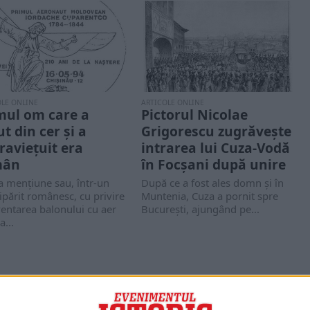
OLE ONLINE
ARTICOLE ONLINE
mul om care a
Pictorul Nicolae
t din cer și a
Grigorescu zugrăvește
raviețuit era
intrarea lui Cuza-Vodă
mân
în Focșani după unire
a menţiune sau, într-un
După ce a fost ales domn şi în
tipărit românesc, cu privire
Muntenia, Cuza a pornit spre
ventarea balonului cu aer
Bucureşti, ajungând pe...
a...
PORTOFOLIU