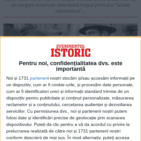
un sergent american selectează trupul primului "Soldat
necunoscut"...
Pentru noi, confidențialitatea dvs. este
importantă
Noi și 1731
parteneri
i noștri stocăm și/sau accesăm informații pe
un dispozitiv, cum ar fi cookie-urile, și procesăm date personale,
cum ar fi identificatori unici și informații standard trimise de un
dispozitiv pentru publicitate și conținut personalizate, măsurarea
ARTICOLE ONLINE
Soldatul american Alvin York își arată eroismul la Argonne
reclamelor și a conținutului, cercetarea audienței și dezvoltarea
La 8 octombrie 1918, caporalul american Alvin C. York ar fi
serviciilor.
Cu permisiunea dvs., noi și partenerii noștri putem
ucis peste 20 de soldați...
folosi date și identificări precise de geolocație prin scanarea
dispozitivului. Puteți da clic pentru a vă da acordul cu privire la
prelucrarea realizată de către noi și 1731 partenerii noștri
conform descrierii de mai sus. În mod alternativ, puteți accesa