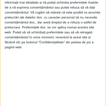
informații mai detaliate și vă puteți schimba preferințele înainte
de a vă exprima consimțământul sau puteți refuza să vă dați
consimțământul.
Vă rugăm să rețineți că este posibil ca anumite
prelucrări ale datelor dvs. cu caracter personal să nu necesite
consimțământul dvs., dar aveți dreptul de a refuza o astfel de
prelucrare. Preferințele dvs. se vor aplica numai acestui site
web. Puteți să vă schimbați preferințele sau să vă retrageți
consimțământul în orice moment, revenind la acest site și
făcând clic pe butonul "Confidențialitate" din partea de jos a
paginii web.
ARTICOLE ONLINE
26 septembrie 1918: Începe ofensiva Meuse-Argonne
La ora 5:30 în dimineața zilei de 26 septembrie 1918, după
un bombardament de șase ore...