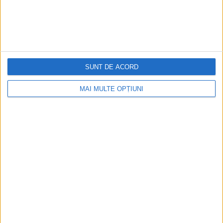
Cea mai mare revistă de istorie din Europa!
.
Media KIT
SUNT DE ACORD
PORTOFOLIU
MAI MULTE OPȚIUNI
Capital
Evenimentul Zilei
Doctorul Zilei
Infofinanciar
Infoactual
Editura de carte
EVZ Comunicate
Capital Comunicate
Animal Zoo
Capital Comunicate