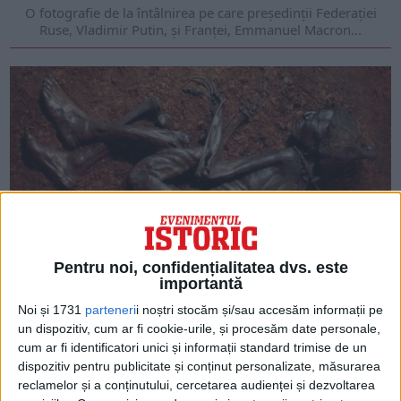
O fotografie de la întâlnirea pe care președinții Federației
Ruse, Vladimir Putin, și Franței, Emmanuel Macron...
Pentru noi, confidențialitatea dvs. este
ARTICOLE ONLINE
importantă
Ce a mâncat Omul din Tollund înainte de a fi sacrificat
Noi și 1731
parteneri
i noștri stocăm și/sau accesăm informații pe
Înainte de a fi spânzurat, Omul din Tollund a mâncat terci și
un dispozitiv, cum ar fi cookie-urile, și procesăm date personale,
pește.
cum ar fi identificatori unici și informații standard trimise de un
dispozitiv pentru publicitate și conținut personalizate, măsurarea
reclamelor și a conținutului, cercetarea audienței și dezvoltarea