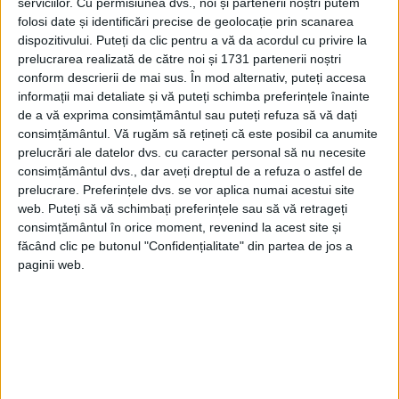
serviciilor.
Cu permisiunea dvs., noi și partenerii noștri putem
folosi date și identificări precise de geolocație prin scanarea
dispozitivului. Puteți da clic pentru a vă da acordul cu privire la
prelucrarea realizată de către noi și 1731 partenerii noștri
conform descrierii de mai sus. În mod alternativ, puteți accesa
informații mai detaliate și vă puteți schimba preferințele înainte
de a vă exprima consimțământul sau puteți refuza să vă dați
consimțământul.
Vă rugăm să rețineți că este posibil ca anumite
prelucrări ale datelor dvs. cu caracter personal să nu necesite
consimțământul dvs., dar aveți dreptul de a refuza o astfel de
ARTICOLE ONLINE
prelucrare. Preferințele dvs. se vor aplica numai acestui site
Masa de șah a lui Ceaușescu este de vânzare
web. Puteți să vă schimbați preferințele sau să vă retrageți
Nicolae Ceaușescu era un pasionat al jocului de șah,
consimțământul în orice moment, revenind la acest site și
practicând sportul minții cu miniștri și tovarăși...
făcând clic pe butonul "Confidențialitate" din partea de jos a
paginii web.