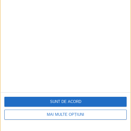
ARTICOLE ONLINE
Masă din perioada distrugerii Ierusalimului a fost
descoperită în Israel
O masă antică din piatră, cu decoraţiuni pe o laterală, a fost
descoperită în zona Malului...
SUNT DE ACORD
Cea mai mare revistă de istorie din Europa!
.
MAI MULTE OPȚIUNI
Media KIT