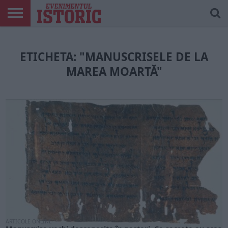
ARTICOLE
ONLINE
EDIȚII
ISTORIC
CONTUL
TIPĂRITE
PLAY
MEU
ETICHETA: "MANUSCRISELE DE LA
MAREA MOARTĂ"
ARTICOLE ONLINE