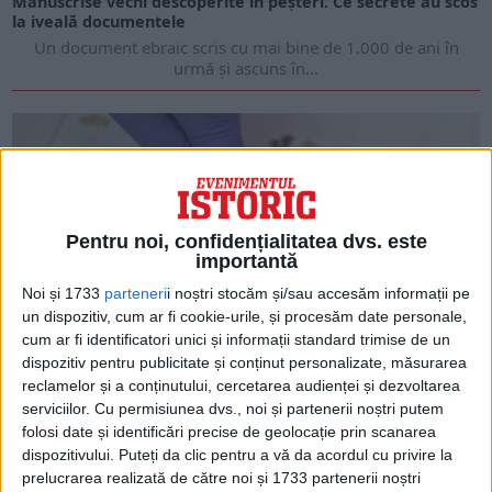
Manuscrise vechi descoperite în peșteri. Ce secrete au scos
la iveală documentele
Un document ebraic scris cu mai bine de 1.000 de ani în
urmă și ascuns în...
Pentru noi, confidențialitatea dvs. este
importantă
Noi și 1733
parteneri
i noștri stocăm și/sau accesăm informații pe
un dispozitiv, cum ar fi cookie-urile, și procesăm date personale,
cum ar fi identificatori unici și informații standard trimise de un
dispozitiv pentru publicitate și conținut personalizate, măsurarea
ARTICOLE ONLINE
reclamelor și a conținutului, cercetarea audienței și dezvoltarea
Cea mai mare descoperire arheologică de la Manuscrisele
serviciilor.
Cu permisiunea dvs., noi și partenerii noștri putem
de la Marea Moartă încoace
folosi date și identificări precise de geolocație prin scanarea
Israelul a prezentat marți, 16 martie 2021, fragmente dintr-
dispozitivului. Puteți da clic pentru a vă da acordul cu privire la
un pergament biblic vechi de 2.000 de ani,...
prelucrarea realizată de către noi și 1733 partenerii noștri