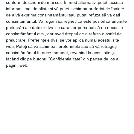
conform descrierii de mai sus. În mod alternativ, puteți accesa
informații mai detaliate și vă puteți schimba preferințele înainte
de a vă exprima consimțământul sau puteți refuza să vă dați
consimțământul.
Vă rugăm să rețineți că este posibil ca anumite
prelucrări ale datelor dvs. cu caracter personal să nu necesite
consimțământul dvs., dar aveți dreptul de a refuza o astfel de
prelucrare. Preferințele dvs. se vor aplica numai acestui site
web. Puteți să vă schimbați preferințele sau să vă retrageți
consimțământul în orice moment, revenind la acest site și
făcând clic pe butonul "Confidențialitate" din partea de jos a
paginii web.
ARTICOLE ONLINE
Tehnică necunoscută, folosită la obţinerea ”Pergamentului
Templului”
Noi cercetări efectuate asupra unora dintre cele mai
fascinante documente ale istoriei, Manuscrisele de la Marea...