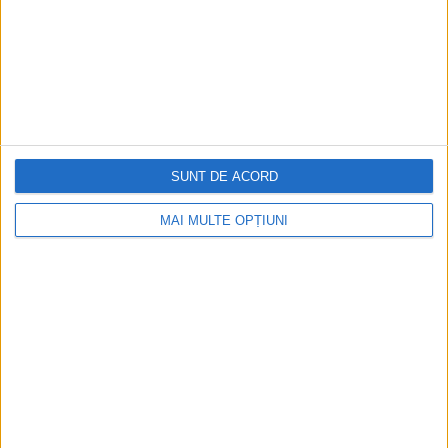
Cea mai mare revistă de istorie din Europa!
.
Media KIT
SUNT DE ACORD
PORTOFOLIU
MAI MULTE OPȚIUNI
Capital
Evenimentul Zilei
Doctorul Zilei
Infofinanciar
Infoactual
Editura de carte
EVZ Comunicate
Capital Comunicate
Animal Zoo
Capital Comunicate