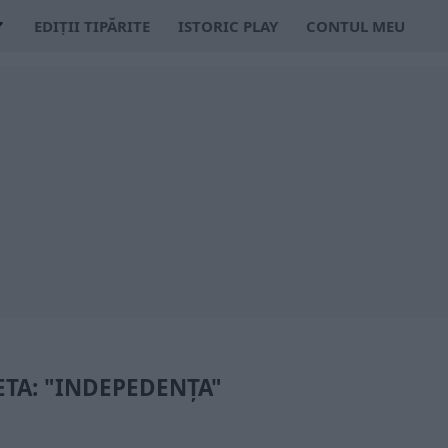
EDIȚII TIPĂRITE
ISTORIC PLAY
CONTUL MEU
ETA: "INDEPEDENȚA"