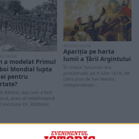
ARTICOLE ONLINE
Apariția pe harta
OLE ONLINE
lumii a Țării Argintului
 a modelat Primul
În oraşul Tucuman era
boi Mondial lupta
proclamată, pe 9 iulie 1816, de
iei pentru
către Jose de San Martin,
ertate?
independenţei...
e Război, așa cum a fost
cut, avea să redefinească
l secolului XX. Războiul
să...
PORTOFOLIU