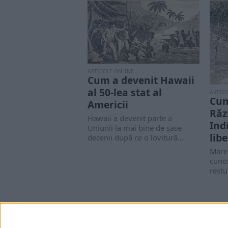
ARTICOLE ONLINE
Cum a devenit Hawaii
al 50-lea stat al
ARTIC
Cum
Americii
Răz
Hawaii a devenit parte a
Ind
Uniunii la mai bine de șase
lib
decenii după ce o lovitură...
Marel
cunos
restu
avea 