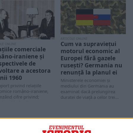
ARTICOLE ONLINE
Cum va supraviețui
OLE ONLINE
ațiile comerciale
motorul economic al
âno-iraniene și
Europei fără gazele
spectivele de
rusești? Germania nu
voltare a acestora
renunță la planul ei
anii 1960
Ministerele economiei și
port privind relațiile
mediului din Germania au
omice româno-iraniene,
examinat dacă prelungirea
nzând cifre privind;
duratei de viață a celor trei...
ția schimburilor,
itățile de cooperare,
urile de...
PORTOFOLIU