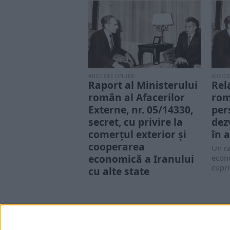
ARTICOLE ONLINE
ARTIC
Raport al Ministerului
Rel
român al Afacerilor
rom
Externe, nr. 05/14330,
per
secret, cu privire la
dez
comerțul exterior și
în 
cooperarea
Un ra
economică a Iranului
econ
cupri
cu alte state
evolu
Esența relațiilor Iranului cu
activ
statele socialiste europene
acord
rezidă în [interesele] sale
economice, care se manifestă
printr-o...