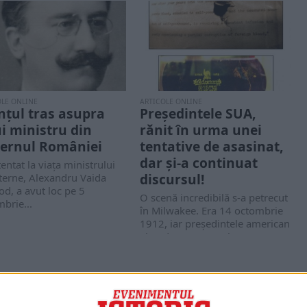
OLE ONLINE
ARTICOLE ONLINE
nţul tras asupra
Preşedintele SUA,
i ministru din
rănit în urma unei
ernul României
tentative de asasinat,
dar şi-a continuat
entat la viaţa ministrului
discursul!
terne, Alexandru Vaida
d, a avut loc pe 5
O scenă incredibilă s-a petrecut
brie...
în Milwakee. Era 14 octombrie
1912, iar preşedintele american
Theodore Roosevelt...
PORTOFOLIU