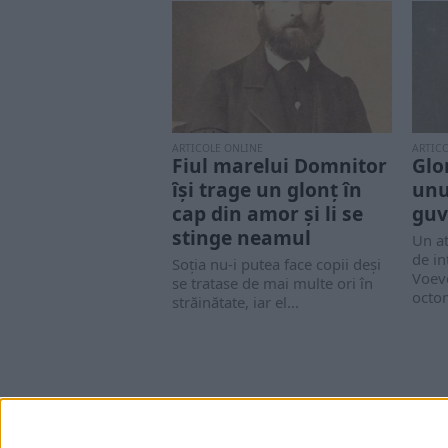
ARTICOLE ONLINE
ARTIC
Fiul marelui Domnitor
Glo
își trage un glonț în
unu
cap din amor și li se
guv
stinge neamul
Un at
de in
Soția nu-i putea face copii deși
Voevo
se tratase de mai multe ori în
octom
străinătate, iar el...