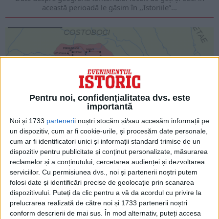
această perioadă le găsim în ,,Istoriile”...
Pentru noi, confidențialitatea dvs. este
importantă
Noi și 1733
parteneri
i noștri stocăm și/sau accesăm informații pe
un dispozitiv, cum ar fi cookie-urile, și procesăm date personale,
cum ar fi identificatori unici și informații standard trimise de un
ARTICOLE ONLINE
Dacii liberi?
dispozitiv pentru publicitate și conținut personalizate, măsurarea
reclamelor și a conținutului, cercetarea audienței și dezvoltarea
Deși dacii nu apar menționați în Geografia lui Ptolemeu,
tocmai pentru că la data la care...
serviciilor.
Cu permisiunea dvs., noi și partenerii noștri putem
folosi date și identificări precise de geolocație prin scanarea
dispozitivului. Puteți da clic pentru a vă da acordul cu privire la
prelucrarea realizată de către noi și 1733 partenerii noștri
conform descrierii de mai sus. În mod alternativ, puteți accesa