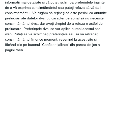
informații mai detaliate și vă puteți schimba preferințele înainte
de a vă exprima consimțământul sau puteți refuza să vă dați
consimțământul.
Vă rugăm să rețineți că este posibil ca anumite
prelucrări ale datelor dvs. cu caracter personal să nu necesite
consimțământul dvs., dar aveți dreptul de a refuza o astfel de
prelucrare. Preferințele dvs. se vor aplica numai acestui site
web. Puteți să vă schimbați preferințele sau să vă retrageți
consimțământul în orice moment, revenind la acest site și
făcând clic pe butonul "Confidențialitate" din partea de jos a
ARTICOLE ONLINE
paginii web.
Geografia lui Nicola Nicolau de la 1814, Acum întâiu de un
iubitoriu de neamul Românesc pre Românie tălmăcită
În Crăiasca Tipografie a Universității Ungariei se tipărea pe
cheltuiala lui Nicola Nicolau din Brașov, la...