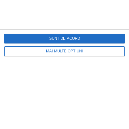
Cea mai mare revistă de istorie din Europa!
.
Media KIT
SUNT DE ACORD
PORTOFOLIU
MAI MULTE OPȚIUNI
Capital
Evenimentul Zilei
Doctorul Zilei
Infofinanciar
Infoactual
Editura de carte
EVZ Comunicate
Capital Comunicate
Animal Zoo
Capital Comunicate