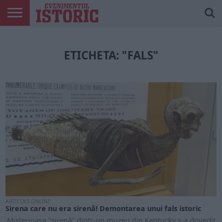
ARTICOLE
ONLINE
EDIȚII
ISTORIC
CONTUL
TIPĂRITE
PLAY
MEU
ETICHETA: "FALS"
ARTICOLE ONLINE
Sirena care nu era sirenă! Demontarea unui fals istoric
Misterioasa "sirenă" dintr-un muzeu din Kentucky s-a dovedit