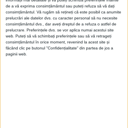
de a vă exprima consimțământul sau puteți refuza să vă dați
consimțământul.
Vă rugăm să rețineți că este posibil ca anumite
prelucrări ale datelor dvs. cu caracter personal să nu necesite
consimțământul dvs., dar aveți dreptul de a refuza o astfel de
prelucrare. Preferințele dvs. se vor aplica numai acestui site
web. Puteți să vă schimbați preferințele sau să vă retrageți
consimțământul în orice moment, revenind la acest site și
ARTICOLE ONLINE
Moarte suspectă pentru istoricul care a inventat 22 de
făcând clic pe butonul "Confidențialitate" din partea de jos a
victime ale Holocaustului
paginii web.
În 2018, Financial Times a premiat-o la Dublin cu premiul
„Tânărul scriitor“, ea menționând din nou...