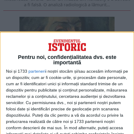
a fi falsă. O analiză radiologică a lămurit...
Pentru noi, confidențialitatea dvs. este
importantă
Noi și 1733
parteneri
i noștri stocăm și/sau accesăm informații pe
ARTICOLE ONLINE
Scandalul celor două tablouri atribuite lui Gauguin,
un dispozitiv, cum ar fi cookie-urile, și procesăm date personale,
suspectate de fals
cum ar fi identificatori unici și informații standard trimise de un
Două lucrări de Gauguin expuse în două importante muzee
dispozitiv pentru publicitate și conținut personalizate, măsurarea
americane ar fi în realitate niște falsuri,...
reclamelor și a conținutului, cercetarea audienței și dezvoltarea
serviciilor.
Cu permisiunea dvs., noi și partenerii noștri putem
folosi date și identificări precise de geolocație prin scanarea
dispozitivului. Puteți da clic pentru a vă da acordul cu privire la
prelucrarea realizată de către noi și 1733 partenerii noștri
conform descrierii de mai sus. În mod alternativ, puteți accesa
informații mai detaliate și vă puteți schimba preferințele înainte