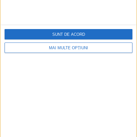
Cea mai mare revistă de istorie din Europa!
.
Media KIT
SUNT DE ACORD
PORTOFOLIU
Capital
MAI MULTE OPȚIUNI
Evenimentul Zilei
Doctorul Zilei
Infofinanciar
Infoactual
Editura de carte
EVZ Comunicate
Capital Comunicate
Animal Zoo
Capital Comunicate
POLITICA DE CONFIDENȚIALITATE
POLITICA COOKIES
SETĂRI COOKIES