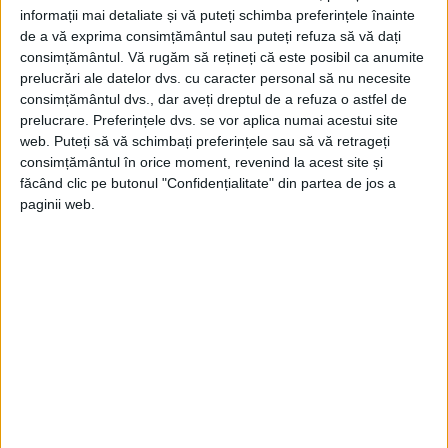
informații mai detaliate și vă puteți schimba preferințele înainte
de a vă exprima consimțământul sau puteți refuza să vă dați
consimțământul.
Vă rugăm să rețineți că este posibil ca anumite
prelucrări ale datelor dvs. cu caracter personal să nu necesite
consimțământul dvs., dar aveți dreptul de a refuza o astfel de
prelucrare. Preferințele dvs. se vor aplica numai acestui site
web. Puteți să vă schimbați preferințele sau să vă retrageți
consimțământul în orice moment, revenind la acest site și
făcând clic pe butonul "Confidențialitate" din partea de jos a
paginii web.
ARTICOLE ONLINE
„Între viaţă şi moarte”, la Bucureşti
Care au fost experiențele zilnice ale evreilor care se
ascundeau de mașina germană de exterminare? Dar...