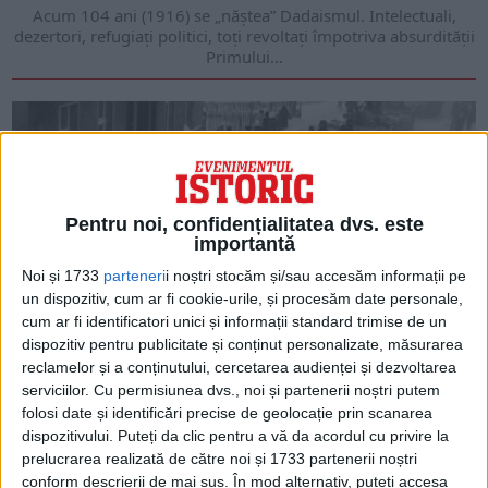
Acum 104 ani (1916) se „năştea” Dadaismul. Intelectuali,
dezertori, refugiaţi politici, toţi revoltaţi împotriva absurdităţii
Primului...
Pentru noi, confidențialitatea dvs. este
importantă
Noi și 1733
parteneri
i noștri stocăm și/sau accesăm informații pe
un dispozitiv, cum ar fi cookie-urile, și procesăm date personale,
cum ar fi identificatori unici și informații standard trimise de un
dispozitiv pentru publicitate și conținut personalizate, măsurarea
ARTICOLE ONLINE
reclamelor și a conținutului, cercetarea audienței și dezvoltarea
Trauma poloneză: Legea Marţială din 13 decembrie 1981
serviciilor.
Cu permisiunea dvs., noi și partenerii noștri putem
13 decembrie marchează introducerea, în 1981, a Legii
folosi date și identificări precise de geolocație prin scanarea
Marţiale în Polonia.
dispozitivului. Puteți da clic pentru a vă da acordul cu privire la
prelucrarea realizată de către noi și 1733 partenerii noștri
conform descrierii de mai sus. În mod alternativ, puteți accesa