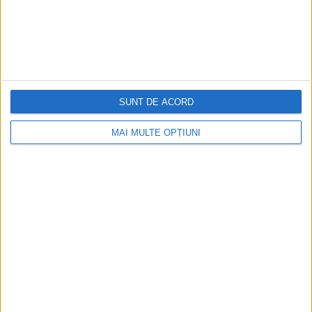
Cea mai mare revistă de istorie din Europa!
.
Media KIT
SUNT DE ACORD
PORTOFOLIU
MAI MULTE OPȚIUNI
Capital
Evenimentul Zilei
Doctorul Zilei
Infofinanciar
Infoactual
Editura de carte
EVZ Comunicate
Capital Comunicate
Animal Zoo
Capital Comunicate