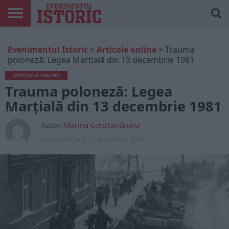
ARTICOLE
ONLINE
EDIȚII
ISTORIC
CONTUL
Evenimentul Istoric
>
Articole online
>
Trauma
TIPĂRITE
PLAY
MEU
poloneză: Legea Marţială din 13 decembrie 1981
ARTICOLE ONLINE
Trauma poloneză: Legea
Marţială din 13 decembrie 1981
Autor:
Marina Constantinoiu
Data publicarii:
13 decembrie 2019