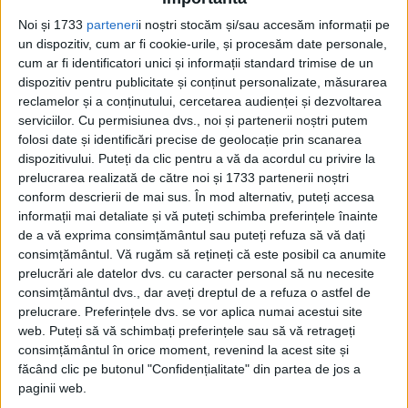
să ruleze pe străzile marilor oraşe
Noi și 1733
parteneri
i noștri stocăm și/sau accesăm informații pe
poloneze.
un dispozitiv, cum ar fi cookie-urile, și procesăm date personale,
cum ar fi identificatori unici și informații standard trimise de un
Unităţi înarmate pînă în dinţi au ocupat
dispozitiv pentru publicitate și conținut personalizate, măsurarea
reclamelor și a conținutului, cercetarea audienței și dezvoltarea
toate punctele strategice. Posturile de
serviciilor.
Cu permisiunea dvs., noi și partenerii noștri putem
radio interne au încetat să difuzeze altceva
folosi date și identificări precise de geolocație prin scanarea
dispozitivului. Puteți da clic pentru a vă da acordul cu privire la
decît cuvîntările şefului regimului comunist
prelucrarea realizată de către noi și 1733 partenerii noștri
şi imnul naţional.
conform descrierii de mai sus. În mod alternativ, puteți accesa
informații mai detaliate și vă puteți schimba preferințele înainte
de a vă exprima consimțământul sau puteți refuza să vă dați
„
Cetăţene şi cetăţeni, mare e povara
consimțământul.
Vă rugăm să rețineți că este posibil ca anumite
răspunderii care apasă pe umerii mei în acest
prelucrări ale datelor dvs. cu caracter personal să nu necesite
consimțământul dvs., dar aveți dreptul de a refuza o astfel de
moment dramataic al istoriei poloneze. E de
prelucrare. Preferințele dvs. se vor aplica numai acestui site
datoria mea să mi-o asum. În joc e viitorul
web. Puteți să vă schimbați preferințele sau să vă retrageți
consimțământul în orice moment, revenind la acest site și
Poloniei, al generaţiei mele, care a luptat pe
făcând clic pe butonul "Confidențialitate" din partea de jos a
toate fronturile, sacrificîndu-şi anii cei mai
paginii web.