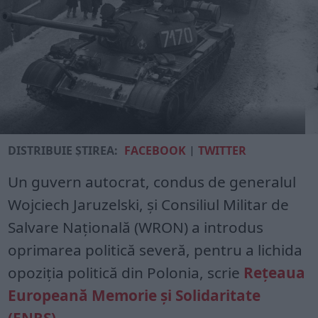
DISTRIBUIE ȘTIREA:
FACEBOOK
|
TWITTER
Un guvern autocrat, condus de generalul
Wojciech Jaruzelski, şi Consiliul Militar de
Salvare Naţională (WRON) a introdus
oprimarea politică severă, pentru a lichida
opoziţia politică din Polonia, scrie
Reţeaua
Europeană Memorie şi Solidaritate
(ENRS)
.