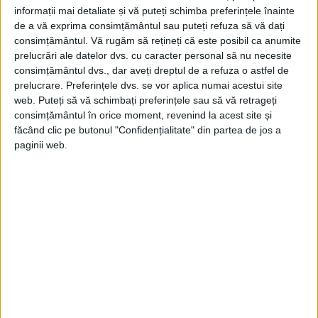
informații mai detaliate și vă puteți schimba preferințele înainte
de a vă exprima consimțământul sau puteți refuza să vă dați
consimțământul.
Vă rugăm să rețineți că este posibil ca anumite
prelucrări ale datelor dvs. cu caracter personal să nu necesite
consimțământul dvs., dar aveți dreptul de a refuza o astfel de
prelucrare. Preferințele dvs. se vor aplica numai acestui site
web. Puteți să vă schimbați preferințele sau să vă retrageți
consimțământul în orice moment, revenind la acest site și
făcând clic pe butonul "Confidențialitate" din partea de jos a
paginii web.
ARTICOLE ONLINE
Zaharia Stancu îl provoacă la duel pe Petru Comarnescu.
Cavalerii de Curlanda
În vara lui 1932, în grădina casei lui Mac Constantinescu şi a
Floriei Capsali, la inițiativa...