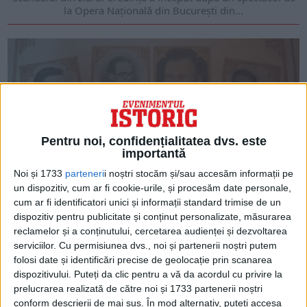
la Opera Națională din București din...
Pentru noi, confidențialitatea dvs. este
importantă
Noi și 1733
parteneri
i noștri stocăm și/sau accesăm informații pe
un dispozitiv, cum ar fi cookie-urile, și procesăm date personale,
cum ar fi identificatori unici și informații standard trimise de un
ARTICOLE ONLINE
Luările de poziție: Tânăra generație intelectuală
dispozitiv pentru publicitate și conținut personalizate, măsurarea
criterionistă
reclamelor și a conținutului, cercetarea audienței și dezvoltarea
În istoria europeană, 1933 a fost anul în care Hitler devenea
serviciilor.
Cu permisiunea dvs., noi și partenerii noștri putem
cancelar al Germaniei, Reichstagul era...
folosi date și identificări precise de geolocație prin scanarea
dispozitivului. Puteți da clic pentru a vă da acordul cu privire la
prelucrarea realizată de către noi și 1733 partenerii noștri
conform descrierii de mai sus. În mod alternativ, puteți accesa