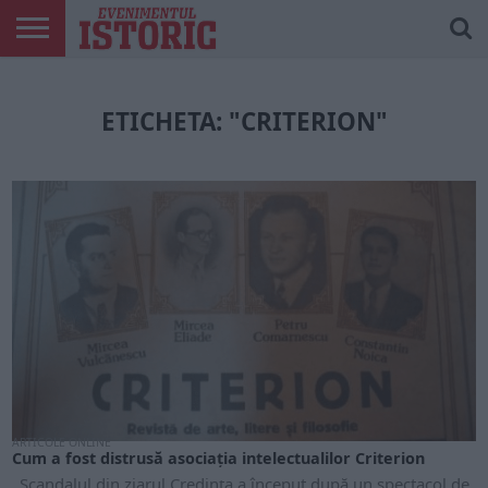
ARTICOLE
ONLINE
EDIȚII
ISTORIC
CONTUL
TIPĂRITE
PLAY
MEU
ETICHETA: "CRITERION"
ARTICOLE ONLINE
Cum a fost distrusă asociația intelectualilor Criterion
Scandalul din ziarul Credința a început după un spectacol de