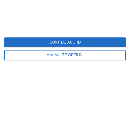
Cea mai mare revistă de istorie din Europa!
.
Media KIT
SUNT DE ACORD
PORTOFOLIU
MAI MULTE OPȚIUNI
Capital
Evenimentul Zilei
Doctorul Zilei
Infofinanciar
Infoactual
Editura de carte
EVZ Comunicate
Capital Comunicate
Animal Zoo
Capital Comunicate