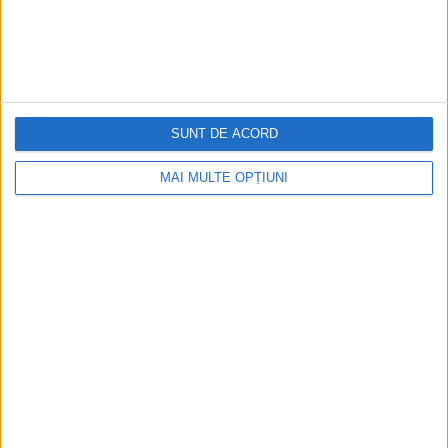
Cea mai mare revistă de istorie din Europa!
.
Media KIT
SUNT DE ACORD
PORTOFOLIU
MAI MULTE OPȚIUNI
Capital
Evenimentul Zilei
Doctorul Zilei
Infofinanciar
Infoactual
Editura de carte
EVZ Comunicate
Capital Comunicate
Animal Zoo
Capital Comunicate