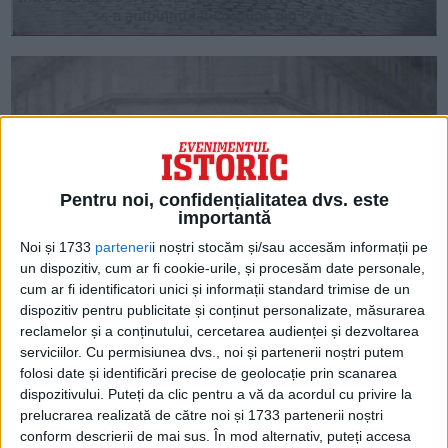
s-a autointitulat Comuna din Paris...
Pentru noi, confidențialitatea dvs. este
importantă
Noi și 1733
parteneri
i noștri stocăm și/sau accesăm informații pe
un dispozitiv, cum ar fi cookie-urile, și procesăm date personale,
cum ar fi identificatori unici și informații standard trimise de un
ARTICOLE ONLINE
Parisul se scaldă în sânge: Cea mai cumplită săptămână din
dispozitiv pentru publicitate și conținut personalizate, măsurarea
istoria Franței
reclamelor și a conținutului, cercetarea audienței și dezvoltarea
Pe 28 mai 1871, la capătul a șapte zile de violențe, Comuna
serviciilor.
Cu permisiunea dvs., noi și partenerii noștri putem
din Paris nu mai...
folosi date și identificări precise de geolocație prin scanarea
dispozitivului. Puteți da clic pentru a vă da acordul cu privire la
prelucrarea realizată de către noi și 1733 partenerii noștri
conform descrierii de mai sus. În mod alternativ, puteți accesa