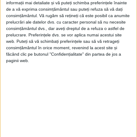
informații mai detaliate și vă puteți schimba preferințele înainte
de a vă exprima consimțământul sau puteți refuza să vă dați
consimțământul.
Vă rugăm să rețineți că este posibil ca anumite
prelucrări ale datelor dvs. cu caracter personal să nu necesite
consimțământul dvs., dar aveți dreptul de a refuza o astfel de
prelucrare. Preferințele dvs. se vor aplica numai acestui site
web. Puteți să vă schimbați preferințele sau să vă retrageți
consimțământul în orice moment, revenind la acest site și
făcând clic pe butonul "Confidențialitate" din partea de jos a
paginii web.
ARTICOLE ONLINE
Când Puterea abandonează Poporul, intră în istorie Gloata
Pe 18 martie 1871, o răzmeriță izbucnește la Paris, pe colina
Montmartre. Adolphe Thiers, șeful guvernului...