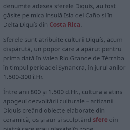
denumite adesea sferele Diquís, au fost
găsite pe mica insulă Isla del Caño și în
Delta Diquís din
Costa Rica
.
Sferele sunt atribuite culturii Diquís, acum
dispărută, un popor care a apărut pentru
prima dată în Valea Rio Grande de Térraba
în timpul perioadei Synancra, în jurul anilor
1.500-300 î.Hr.
Între anii 800 și 1.500 d.Hr., cultura a atins
apogeul dezvoltării culturale – artizanii
Diquís creând obiecte elaborate din
ceramică, os și aur și sculptând
sfere
din
piatră care erau plasate în zone