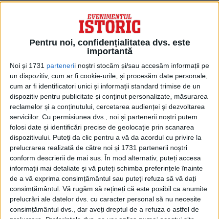
predominant din gabbro, o rocă
asemănătoare bazaltului, dar există și
cazuri în care se utilizează calcar și gresie.
Pentru noi, confidențialitatea dvs. este
importantă
Noi și 1731
parteneri
i noștri stocăm și/sau accesăm informații pe
un dispozitiv, cum ar fi cookie-urile, și procesăm date personale,
cum ar fi identificatori unici și informații standard trimise de un
dispozitiv pentru publicitate și conținut personalizate, măsurarea
reclamelor și a conținutului, cercetarea audienței și dezvoltarea
serviciilor.
Cu permisiunea dvs., noi și partenerii noștri putem
folosi date și identificări precise de geolocație prin scanarea
dispozitivului. Puteți da clic pentru a vă da acordul cu privire la
prelucrarea realizată de către noi și 1731 partenerii noștri
conform descrierii de mai sus. În mod alternativ, puteți accesa
informații mai detaliate și vă puteți schimba preferințele înainte
de a vă exprima consimțământul sau puteți refuza să vă dați
consimțământul.
Vă rugăm să rețineți că este posibil ca anumite
prelucrări ale datelor dvs. cu caracter personal să nu necesite
consimțământul dvs., dar aveți dreptul de a refuza o astfel de
Procesul de sculptură a acestor sfere a