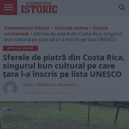
ARTICOLE
ONLINE
EDIȚII
ISTORIC
CONTUL
Evenimentul Istoric
>
Articole online
>
Istoria
TIPĂRITE
PLAY
MEU
universală
>
Sferele de piatră din Costa Rica, singurul
bun cultural pe care țara l-a înscris pe lista UNESCO
ARTICOLE ONLINE
Sferele de piatră din Costa Rica,
singurul bun cultural pe care
țara l-a înscris pe lista UNESCO
Autor:
Sălăvăstru Alexandru
Data publicarii:
23 iulie 2023