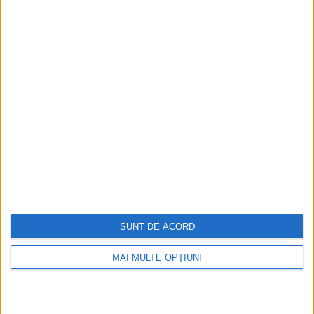
Istoria dezvoltării cazinourilor în
România: de la saloane sociale, la era
digitală
Figuri istorice celebre în sloturile online:
De la Cleopatra până la Iulius Cezar și
Napoleon Bonaparte
Aprilie 2026
SUNT DE ACORD
MAI MULTE OPȚIUNI