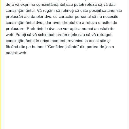
În ciuda acestei ipoteze extravagante,
de a vă exprima consimțământul sau puteți refuza să vă dați
consimțământul.
Vă rugăm să rețineți că este posibil ca anumite
istoricul de artă german și expert în pictura
prelucrări ale datelor dvs. cu caracter personal să nu necesite
flamandă, Max Jakob Friedländer, a
consimțământul dvs., dar aveți dreptul de a refuza o astfel de
prelucrare. Preferințele dvs. se vor aplica numai acestui site
apreciat că ea este posibilă.
web. Puteți să vă schimbați preferințele sau să vă retrageți
consimțământul în orice moment, revenind la acest site și
Însă experții în Leonardo și în pictura
făcând clic pe butonul "Confidențialitate" din partea de jos a
paginii web.
italiană au respins categoric această
ipoteză.
După moartea lui Raymond Hekking, în
1977, tabloul a rămas moștenitorilor săi
până azi.
Din punctul de vedere al lui Pierre Etienne,
directorul internațional al departamentului