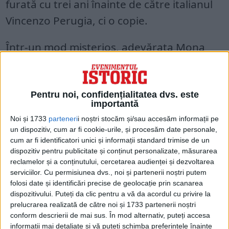
furată cu trei ani înainte de către italianul
Vincenzo Perugia, ci o copie.
Într-un mod misterios, adevărata Mona
Lisa ar fi ajuns în prăvălia anticarului din
Nisa și vândută la un preț de nimic.
Pentru noi, confidențialitatea dvs. este
importantă
Noi și 1733
parteneri
i noștri stocăm și/sau accesăm informații pe
un dispozitiv, cum ar fi cookie-urile, și procesăm date personale,
cum ar fi identificatori unici și informații standard trimise de un
dispozitiv pentru publicitate și conținut personalizate, măsurarea
reclamelor și a conținutului, cercetarea audienței și dezvoltarea
serviciilor.
Cu permisiunea dvs., noi și partenerii noștri putem
folosi date și identificări precise de geolocație prin scanarea
dispozitivului. Puteți da clic pentru a vă da acordul cu privire la
prelucrarea realizată de către noi și 1733 partenerii noștri
conform descrierii de mai sus. În mod alternativ, puteți accesa
informații mai detaliate și vă puteți schimba preferințele înainte