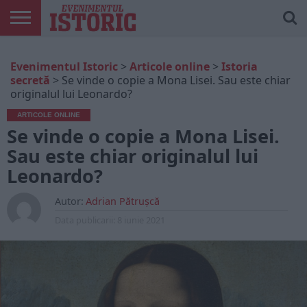
ARTICOLE
ONLINE
EDIȚII
ISTORIC
CONTUL
Evenimentul Istoric
>
Articole online
>
Istoria
TIPĂRITE
PLAY
MEU
secretă
>
Se vinde o copie a Mona Lisei. Sau este chiar
originalul lui Leonardo?
ARTICOLE ONLINE
Se vinde o copie a Mona Lisei.
Sau este chiar originalul lui
Leonardo?
Autor:
Adrian Pătrușcă
Data publicarii:
8 iunie 2021