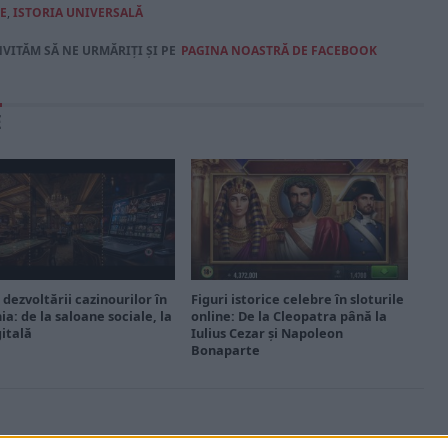
E
,
ISTORIA UNIVERSALĂ
NVITĂM SĂ NE URMĂRIȚI ȘI PE
PAGINA NOASTRĂ DE FACEBOOK
E
 dezvoltării cazinourilor în
Figuri istorice celebre în sloturile
a: de la saloane sociale, la
online: De la Cleopatra până la
gitală
Iulius Cezar și Napoleon
Bonaparte