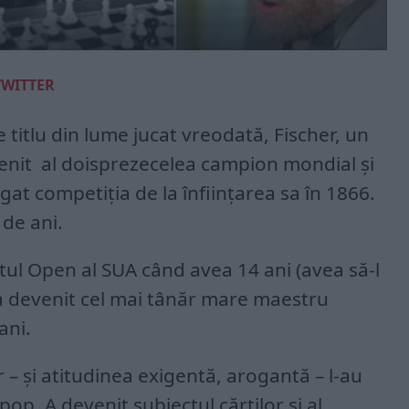
TWITTER
 titlu din lume jucat vreodată, Fischer, un
venit al doisprezecelea campion mondial și
gat competiția de la înființarea sa în 1866.
 de ani.
tul Open al SUA când avea 14 ani (avea să-l
i a devenit cel mai tânăr mare maestru
ani.
her – și atitudinea exigentă, arogantă – l-au
pop. A devenit subiectul cărților și al