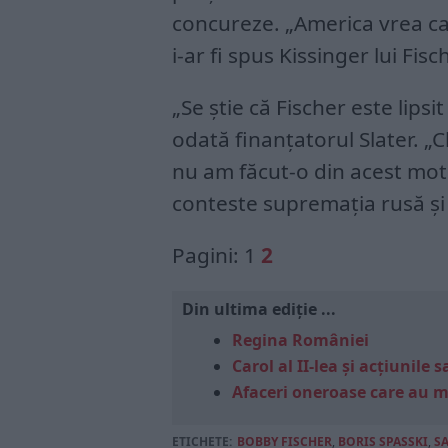
concureze. „America vrea ca 
i-ar fi spus Kissinger lui Fisc
„Se știe că Fischer este lipsi
odată finanțatorul Slater. „C
nu am făcut-o din acest mot
conteste supremația rusă și
Pagini:
1
2
Din ultima ediție ...
Regina României
Carol al II-lea și acțiunil
Afaceri oneroase care au 
ETICHETE:
BOBBY FISCHER
,
BORIS SPASSKI
,
S