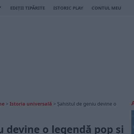
EDIȚII TIPĂRITE
ISTORIC PLAY
CONTUL MEU
ne
>
Istoria universală
>
Șahistul de geniu devine o
u devine o legendă pop și