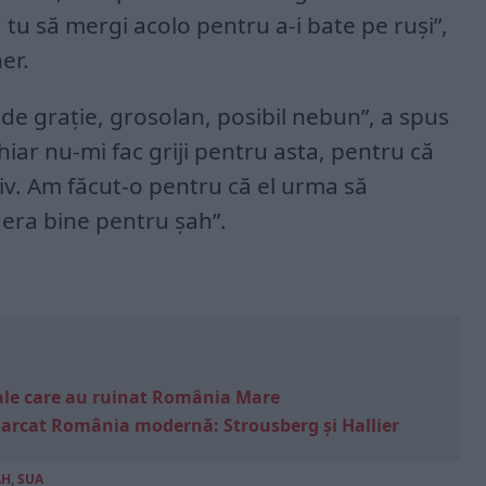
tu să mergi acolo pentru a-i bate pe ruși”,
her.
t de grație, grosolan, posibil nebun”, a spus
hiar nu-mi fac griji pentru asta, pentru că
iv. Am făcut-o pentru că el urma să
 era bine pentru șah”.
e sale care au ruinat România Mare
marcat România modernă: Strousberg și Hallier
AH
,
SUA