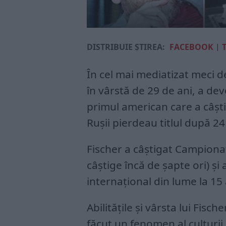
DISTRIBUIE ȘTIREA:
FACEBOOK
|
În cel mai mediatizat meci de
în vârstă de 29 de ani, a de
primul american care a câști
Rușii pierdeau titlul după 24
Fischer a câștigat Campiona
câștige încă de șapte ori) ș
internațional din lume la 15 
Abilitățile și vârsta lui Fisc
făcut un fenomen al culturii 