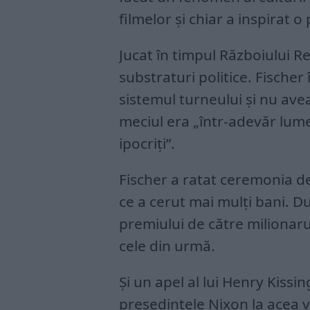
filmelor și chiar a inspirat o
Jucat în timpul Războiului Re
substraturi politice. Fischer
sistemul turneului și nu av
meciul era „într-adevăr lumea
ipocriți”.
Fischer a ratat ceremonia de
ce a cerut mai mulți bani. Du
premiului de către milionarul
cele din urmă.
Și un apel al lui Henry Kissi
președintele Nixon la acea v