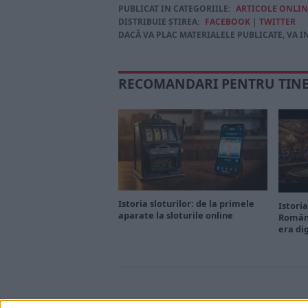
PUBLICAT IN CATEGORIILE:
ARTICOLE ONLIN
DISTRIBUIE ȘTIREA:
FACEBOOK
|
TWITTER
DACĂ VA PLAC MATERIALELE PUBLICATE, VA I
RECOMANDARI PENTRU TIN
Istoria sloturilor: de la primele
Istoria
aparate la sloturile online
Români
era di