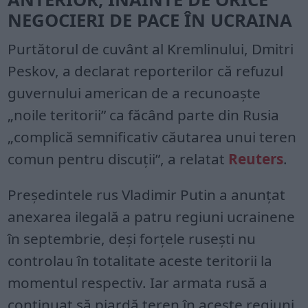
NEGOCIERI DE PACE ÎN UCRAINA
Purtătorul de cuvânt al Kremlinului, Dmitri
Peskov, a declarat reporterilor că refuzul
guvernului american de a recunoaște
„noile teritorii” ca făcând parte din Rusia
„complică semnificativ căutarea unui teren
comun pentru discuții”, a relatat
Reuters
.
Președintele rus Vladimir Putin a anunțat
anexarea ilegală a patru regiuni ucrainene
în septembrie, deși forțele rusești nu
controlau în totalitate aceste teritorii la
momentul respectiv. Iar armata rusă a
continuat să piardă teren în aceste regiuni