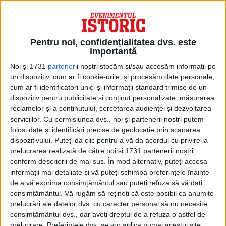
UCRAINEI CA O CONDIȚIE PENTRU
ÎNCEPEREA DISCUȚIILOR CU RUSIA
Comentariile lui Peskov de vineri au venit la
Pentru noi, confidențialitatea dvs. este
o zi după ce președintele Joe Biden a
importantă
declarat că ar fi dispus să vorbească direct
Noi și 1731
parteneri
i noștri stocăm și/sau accesăm informații pe
un dispozitiv, cum ar fi cookie-urile, și procesăm date personale,
cu Putin, dar numai în anumite condiții.
cum ar fi identificatori unici și informații standard trimise de un
Biden a spus că Putin ar trebui să își
dispozitiv pentru publicitate și conținut personalizate, măsurarea
reclamelor și a conținutului, cercetarea audienței și dezvoltarea
exprime dorința de a pune capăt războiului
serviciilor.
Cu permisiunea dvs., noi și partenerii noștri putem
din Ucraina pentru ca discuțiile să aibă loc
folosi date și identificări precise de geolocație prin scanarea
dispozitivului. Puteți da clic pentru a vă da acordul cu privire la
și că nu va purta discuții fără să consulte
prelucrarea realizată de către noi și 1731 partenerii noștri
aliații din NATO. Președintele a mai spus că
conform descrierii de mai sus. În mod alternativ, puteți accesa
informații mai detaliate și vă puteți schimba preferințele înainte
singura modalitate ca războiul din Ucraina
de a vă exprima consimțământul sau puteți refuza să vă dați
să se încheie este ca Putin să-și retragă
consimțământul.
Vă rugăm să rețineți că este posibil ca anumite
prelucrări ale datelor dvs. cu caracter personal să nu necesite
forțele.
consimțământul dvs., dar aveți dreptul de a refuza o astfel de
prelucrare. Preferințele dvs. se vor aplica numai acestui site