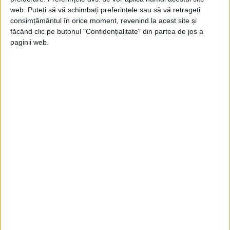
web. Puteți să vă schimbați preferințele sau să vă retrageți
consimțământul în orice moment, revenind la acest site și
făcând clic pe butonul "Confidențialitate" din partea de jos a
paginii web.
Referindu-se la comentariile lui Biden,
Peskov a declarat:
„El a spus că negocierile sunt posibile
doar după ce Putin părăsește Ucraina”.
„Dar, în același timp, președintele Putin a