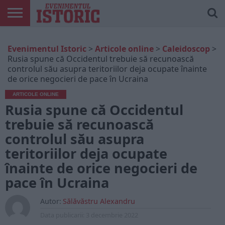
ARTICOLE
ONLINE
EDIȚII
ISTORIC
CONTUL
Evenimentul Istoric
>
Articole online
>
Caleidoscop
>
TIPĂRITE
PLAY
MEU
Rusia spune că Occidentul trebuie să recunoască
controlul său asupra teritoriilor deja ocupate înainte
de orice negocieri de pace în Ucraina
ARTICOLE ONLINE
Rusia spune că Occidentul
trebuie să recunoască
controlul său asupra
teritoriilor deja ocupate
înainte de orice negocieri de
pace în Ucraina
Autor:
Sălăvăstru Alexandru
Data publicarii:
3 decembrie 2022