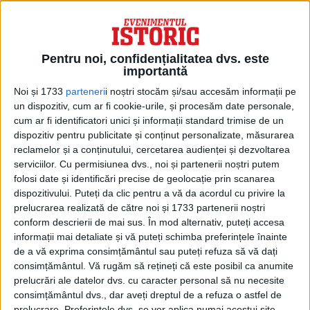
Pentru noi, confidențialitatea dvs. este
importantă
Noi și 1733
parteneri
i noștri stocăm și/sau accesăm informații pe
un dispozitiv, cum ar fi cookie-urile, și procesăm date personale,
cum ar fi identificatori unici și informații standard trimise de un
dispozitiv pentru publicitate și conținut personalizate, măsurarea
Doamna Ursula von der Leyen a declarat
reclamelor și a conținutului, cercetarea audienței și dezvoltarea
serviciilor.
Cu permisiunea dvs., noi și partenerii noștri putem
deschis, într-un interviu pentru Les Echos
folosi date și identificări precise de geolocație prin scanarea
și Handelsblatt, că Moscova „folosește
dispozitivului. Puteți da clic pentru a vă da acordul cu privire la
prelucrarea realizată de către noi și 1733 partenerii noștri
livrările de gaz ca mijloc de presiune
conform descrierii de mai sus. În mod alternativ, puteți accesa
asupra noastră”.
informații mai detaliate și vă puteți schimba preferințele înainte
de a vă exprima consimțământul sau puteți refuza să vă dați
consimțământul.
Vă rugăm să rețineți că este posibil ca anumite
prelucrări ale datelor dvs. cu caracter personal să nu necesite
consimțământul dvs., dar aveți dreptul de a refuza o astfel de
EUROPA ARE MAI MULTĂ NEVOIE SĂ
prelucrare. Preferințele dvs. se vor aplica numai acestui site