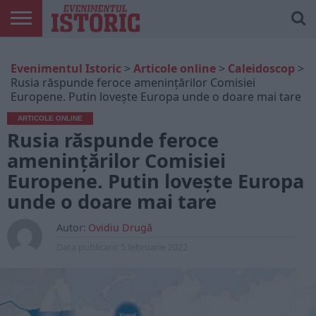
ARTICOLE
ONLINE
EDIȚII
ISTORIC
CONTUL
Evenimentul Istoric
>
Articole online
>
Caleidoscop
>
TIPĂRITE
PLAY
MEU
Rusia răspunde feroce amenințărilor Comisiei
Europene. Putin lovește Europa unde o doare mai tare
ARTICOLE ONLINE
Rusia răspunde feroce
amenințărilor Comisiei
Europene. Putin lovește Europa
unde o doare mai tare
Autor:
Ovidiu Drugă
Data publicarii:
5 februarie 2022