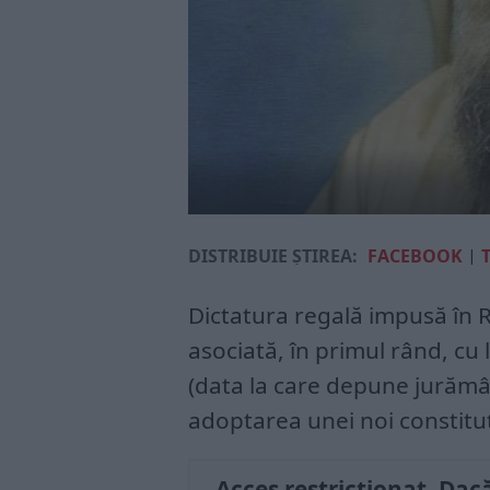
DISTRIBUIE ȘTIREA:
FACEBOOK
|
Dictatura regală impusă în R
asociată, în primul rând, cu 
(data la care depune jurămâ
adoptarea unei noi constituț
Acces restricționat. Dacă 