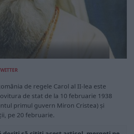
TWITTER
omânia de regele Carol al II-lea este
lovitura de stat de la 10 februarie 1938
ntul primul guvern Miron Cristea) și
ii, pe 20 februarie.
doriți să citiți acest articol, mergeți pe