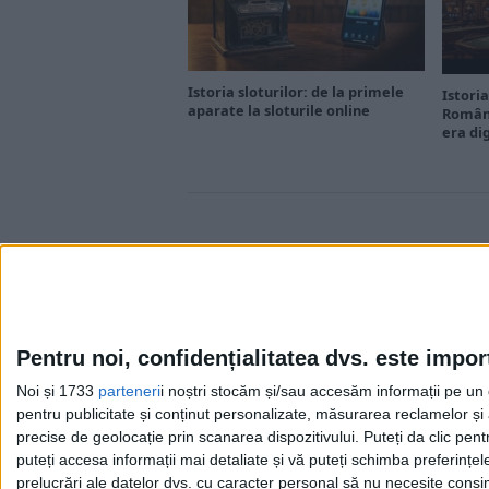
Istoria sloturilor: de la primele
Istoria
aparate la sloturile online
Români
era di
Pentru noi, confidențialitatea dvs. este impor
Noi și 1733
parteneri
i noștri stocăm și/sau accesăm informații pe un di
Cea mai mare revistă de istorie din Europa!
.
pentru publicitate și conținut personalizate, măsurarea reclamelor și a
Media KIT
precise de geolocație prin scanarea dispozitivului. Puteți da clic pent
puteți accesa informații mai detaliate și vă puteți schimba preferinț
prelucrări ale datelor dvs. cu caracter personal să nu necesite consim