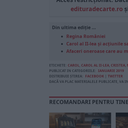
edituradecarte.ro
ș
Din ultima ediție ...
Regina României
Carol al II-lea și acțiunil
Afaceri oneroase care au 
ETICHETE:
CAROL
,
CAROL AL II-LEA
,
CRISTEA
,
PUBLICAT IN CATEGORIILE:
IANUARIE 2019
DISTRIBUIE ȘTIREA:
FACEBOOK
|
TWITTER
DACĂ VA PLAC MATERIALELE PUBLICATE, VA I
RECOMANDARI PENTRU TIN