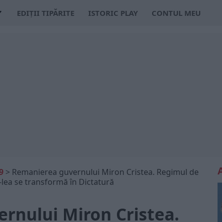
EDIȚII TIPĂRITE
ISTORIC PLAY
CONTUL MEU
9
>
Remanierea guvernului Miron Cristea. Regimul de
I -lea se transformă în Dictatură
rnului Miron Cristea.