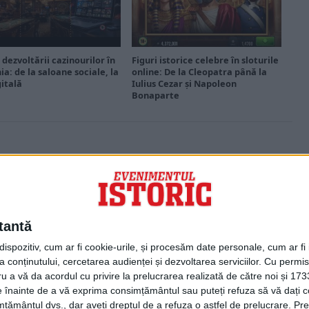
 dezvoltării cazinourilor în
Figuri istorice celebre în sloturile
a: de la saloane sociale, la
online: De la Cleopatra până la
gitală
Iulius Cezar și Napoleon
Bonaparte
PORTOFOLIU
Capital
Evenimentul Zilei
tantă
Doctorul Zilei
Infofinanciar
spozitiv, cum ar fi cookie-urile, și procesăm date personale, cum ar fi id
Infoactual
 conținutului, cercetarea audienței și dezvoltarea serviciilor.
Cu permisi
Editura de carte
ru a vă da acordul cu privire la prelucrarea realizată de către noi și 173
EVZ Comunicate
ele înainte de a vă exprima consimțământul sau puteți refuza să vă dați
Capital Comunicate
țământul dvs., dar aveți dreptul de a refuza o astfel de prelucrare. Pre