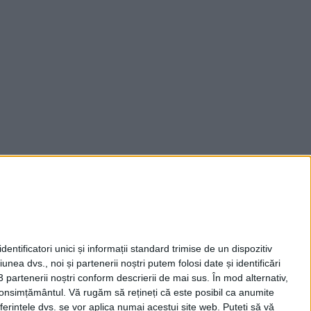
entificatori unici și informații standard trimise de un dispozitiv
unea dvs., noi și partenerii noștri putem folosi date și identificări
3 partenerii noștri conform descrierii de mai sus. În mod alternativ,
 consimțământul.
Vă rugăm să rețineți că este posibil ca anumite
ferințele dvs. se vor aplica numai acestui site web. Puteți să vă