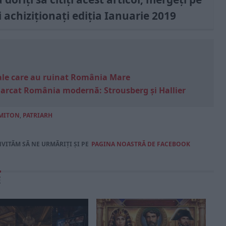
i achiziționați ediția Ianuarie 2019
e sale care au ruinat România Mare
marcat România modernă: Strousberg și Hallier
MITON
,
PATRIARH
NVITĂM SĂ NE URMĂRIȚI ȘI PE
PAGINA NOASTRĂ DE FACEBOOK
E