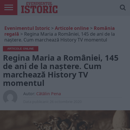
ARTICOLE
ONLINE
EDIȚII
ISTORIC
CONTUL
Evenimentul Istoric
>
Articole online
>
România
TIPĂRITE
PLAY
MEU
regală
>
Regina Maria a României, 145 de ani de la
naștere. Cum marchează History TV momentul
ARTICOLE ONLINE
Regina Maria a României, 145
de ani de la naștere. Cum
marchează History TV
momentul
Autor:
Cătălin Pena
Data publicarii:
26 octombrie 2020