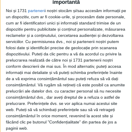
importantă
români, în special tinerii, care abia o
Noi și 1731
parteneri
i noștri stocăm și/sau accesăm informații pe
cunoșteau”, a declarat producător executiv
un dispozitiv, cum ar fi cookie-urile, și procesăm date personale,
cum ar fi identificatori unici și informații standard trimise de un
al documentarului John Florescu.
dispozitiv pentru publicitate și conținut personalizate, măsurarea
reclamelor și a conținutului, cercetarea audienței și dezvoltarea
serviciilor.
Cu permisiunea dvs., noi și partenerii noștri putem
folosi date și identificări precise de geolocație prin scanarea
dispozitivului. Puteți da clic pentru a vă da acordul cu privire la
prelucrarea realizată de către noi și 1731 partenerii noștri
conform descrierii de mai sus. În mod alternativ, puteți accesa
informații mai detaliate și vă puteți schimba preferințele înainte
de a vă exprima consimțământul sau puteți refuza să vă dați
consimțământul.
Vă rugăm să rețineți că este posibil ca anumite
prelucrări ale datelor dvs. cu caracter personal să nu necesite
consimțământul dvs., dar aveți dreptul de a refuza o astfel de
prelucrare. Preferințele dvs. se vor aplica numai acestui site
web. Puteți să vă schimbați preferințele sau să vă retrageți
„29 octombrie 2020 este un moment
consimțământul în orice moment, revenind la acest site și
făcând clic pe butonul "Confidențialitate" din partea de jos a
istoric. România celebrează 145 de ani de
paginii web.