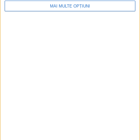
România: de la saloane sociale, la era
MAI MULTE OPȚIUNI
digitală
Figuri istorice celebre în sloturile online:
De la Cleopatra până la Iulius Cezar și
Napoleon Bonaparte
Aprilie 2026