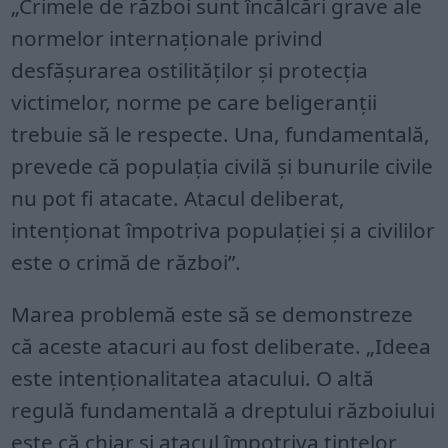
„Crimele de război sunt încălcări grave ale
normelor internaționale privind
desfășurarea ostilităților și protecția
victimelor, norme pe care beligeranții
trebuie să le respecte. Una, fundamentală,
prevede că populația civilă și bunurile civile
nu pot fi atacate. Atacul deliberat,
intenționat împotriva populației și a civililor
este o crimă de război”.
Marea problemă este să se demonstreze
că aceste atacuri au fost deliberate. „Ideea
este intenționalitatea atacului. O altă
regulă fundamentală a dreptului războiului
este că chiar și atacul împotriva țintelor