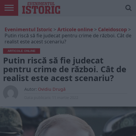
ARTICOLE
ONLINE
EDIȚII
ISTORIC
CONTUL
Evenimentul Istoric
>
Articole online
>
Caleidoscop
>
TIPĂRITE
PLAY
MEU
Putin riscă să fie judecat pentru crime de război. Cât de
realist este acest scenariu?
ARTICOLE ONLINE
Putin riscă să fie judecat
pentru crime de război. Cât de
realist este acest scenariu?
Autor:
Ovidiu Drugă
Data publicarii:
11 martie 2022