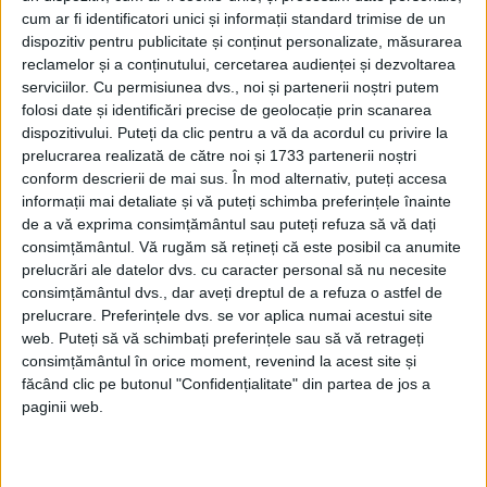
cum ar fi identificatori unici și informații standard trimise de un
anchetă privind crimele de război la
dispozitiv pentru publicitate și conținut personalizate, măsurarea
solicitarea a 39 de state, deși Rusia nu este
reclamelor și a conținutului, cercetarea audienței și dezvoltarea
serviciilor.
Cu permisiunea dvs., noi și partenerii noștri putem
parte a acestui organism, internațional.
folosi date și identificări precise de geolocație prin scanarea
„Rusia nu face parte din statutul de la
dispozitivului. Puteți da clic pentru a vă da acordul cu privire la
prelucrarea realizată de către noi și 1733 partenerii noștri
Roma, dar întrucât aceste crime au loc pe
conform descrierii de mai sus. În mod alternativ, puteți accesa
teritoriul ucrainean și Kievul a acceptat
informații mai detaliate și vă puteți schimba preferințele înainte
de a vă exprima consimțământul sau puteți refuza să vă dați
jurisdicția Curții, Curtea poate fi
consimțământul.
Vă rugăm să rețineți că este posibil ca anumite
pronunțată pentru crime de război și,
prelucrări ale datelor dvs. cu caracter personal să nu necesite
consimțământul dvs., dar aveți dreptul de a refuza o astfel de
eventual, crime împotriva umanității,
prelucrare. Preferințele dvs. se vor aplica numai acestui site
Trebuie să colectăm dovezi care să ne
web. Puteți să vă schimbați preferințele sau să vă retrageți
consimțământul în orice moment, revenind la acest site și
permită să stabilim, dincolo de orice
făcând clic pe butonul "Confidențialitate" din partea de jos a
paginii web.
îndoială rezonabilă, răspunderea penală a
liderilor politici și militari ruși care au
planificat și au ordonat atacurile”.