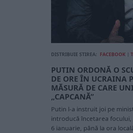
DISTRIBUIE ȘTIREA:
FACEBOOK
|
PUTIN ORDONĂ O SCU
DE ORE ÎN UCRAINA 
MĂSURĂ DE CARE UNII
„CAPCANĂ”
Putin l-a instruit joi pe mini
introducă încetarea focului,
6 ianuarie, până la ora local