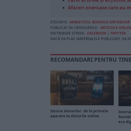
Carol al II-lea și acțiunil
Afaceri oneroase care au 
ETICHETE:
ARMISTITIU
,
BISERICA ORTODOXĂ
PUBLICAT IN CATEGORIILE:
ARTICOLE ONLIN
DISTRIBUIE ȘTIREA:
FACEBOOK
|
TWITTER
DACĂ VA PLAC MATERIALELE PUBLICATE, VA I
RECOMANDARI PENTRU TIN
Istoria sloturilor: de la primele
Istoria
aparate la sloturile online
Români
era di