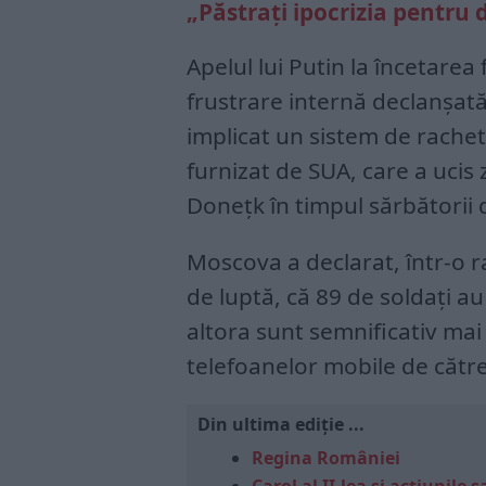
„Păstrați ipocrizia pentru
Apelul lui Putin la încetarea
frustrare internă declanșat
implicat un sistem de rachet
furnizat de SUA, care a ucis 
Donețk în timpul sărbătorii
Moscova a declarat, într-o r
de luptă, că 89 de soldați au 
altora sunt semnificativ mai 
telefoanelor mobile de către
Din ultima ediție ...
Regina României