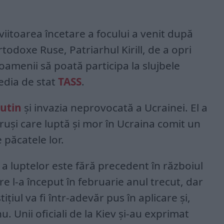
viitoarea încetare a focului a venit după
Ortodoxe Ruse, Patriarhul Kirill, de a opri
amenii să poată participa la slujbele
edia de stat
TASS
.
utin
și invazia neprovocată a Ucrainei. El a
 ruși care luptă și mor în Ucraina comit un
e păcatele lor.
 a luptelor este fără precedent în războiul
re l-a început în februarie anul trecut, dar
iul va fi într-adevăr pus în aplicare și,
u. Unii oficiali de la Kiev și-au exprimat