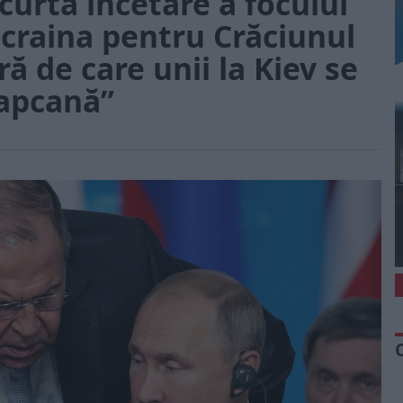
curtă încetare a focului
Ucraina pentru Crăciunul
ă de care unii la Kiev se
capcană”