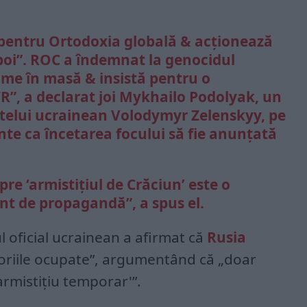
 pentru Ortodoxia globală & acționează
boi”. ROC a îndemnat la genocidul
crime în masă & insistă pentru o
FR”, a declarat joi Mykhailo Podolyak, un
intelui ucrainean Volodymyr Zelenskyy, pe
inte ca încetarea focului să fie anunțată
pre ‘armistițiul de Crăciun’ este o
nt de propagandă”, a spus el.
l oficial ucrainean a afirmat că
Rusia
toriile ocupate”, argumentând că „doar
armistițiu temporar'”.