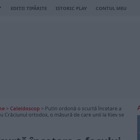
EDIȚII TIPĂRITE
ISTORIC PLAY
CONTUL MEU
ne
>
Caleidoscop
>
Putin ordonă o scurtă încetare a
ru Crăciunul ortodox, o măsură de care unii la Kiev se