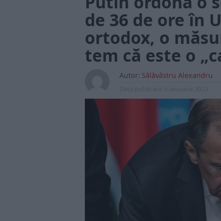
Putin ordonă o s
de 36 de ore în 
ortodox, o măsur
tem că este o „
Autor:
Sălăvăstru Alexandru
Data publicarii:
6 ianuarie 2023