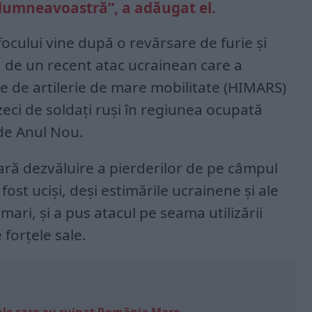
 dumneavoastră”, a adăugat el.
 focului vine după o revărsare de furie și
ă de un recent atac ucrainean care a
e de artilerie de mare mobilitate (HIMARS)
zeci de soldați ruși în regiunea ocupată
 de Anul Nou.
ară dezvăluire a pierderilor de pe câmpul
fost uciși, deși estimările ucrainene și ale
mari, și a pus atacul pe seama utilizării
 forțele sale.