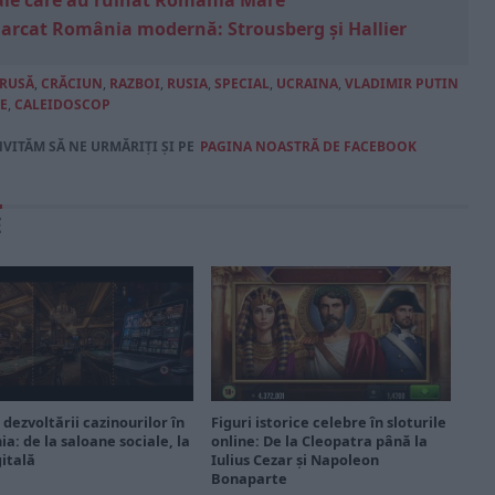
e sale care au ruinat România Mare
marcat România modernă: Strousberg și Hallier
 RUSĂ
,
CRĂCIUN
,
RAZBOI
,
RUSIA
,
SPECIAL
,
UCRAINA
,
VLADIMIR PUTIN
E
,
CALEIDOSCOP
NVITĂM SĂ NE URMĂRIȚI ȘI PE
PAGINA NOASTRĂ DE FACEBOOK
E
 dezvoltării cazinourilor în
Figuri istorice celebre în sloturile
a: de la saloane sociale, la
online: De la Cleopatra până la
gitală
Iulius Cezar și Napoleon
Bonaparte