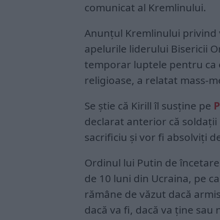
comunicat al Kremlinului.
Anunțul Kremlinului privind 
apelurile liderului Bisericii 
temporar luptele pentru ca o
religioase, a relatat mass-m
Se știe că Kirill îl susține pe
P
declarat anterior că soldații
sacrificiu și vor fi absolviți d
Ordinul lui Putin de încetare
de 10 luni din Ucraina, pe ca
rămâne de văzut dacă armistiț
dacă va fi, dacă va ține sau n