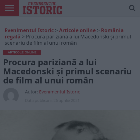
ARTICOLE
ONLINE
EDIȚII
ISTORIC
CONTUL
Evenimentul Istoric
>
Articole online
>
România
TIPĂRITE
PLAY
MEU
regală
>
Procura pariziană a lui Macedonski și primul
scenariu de film al unui român
ARTICOLE ONLINE
Procura pariziană a lui
Macedonski și primul scenariu
de film al unui român
Autor:
Evenimentul Istoric
Data publicarii:
26 aprilie 2021