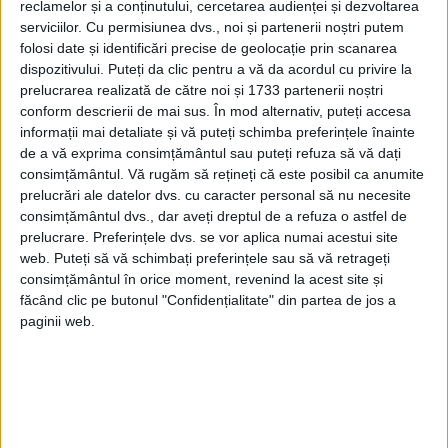
reclamelor și a conținutului, cercetarea audienței și dezvoltarea
O imagine nocturnă a Parisului apare în
serviciilor.
Cu permisiunea dvs., noi și partenerii noștri putem
proza „Maestrul din oglindă”, cu subtitlul
folosi date și identificări precise de geolocație prin scanarea
dispozitivului. Puteți da clic pentru a vă da acordul cu privire la
„Poveste de Crăciun”, publicată în
prelucrarea realizată de către noi și 1733 partenerii noștri
decembrie 1912 în „Rampa, care
conform descrierii de mai sus. În mod alternativ, puteți accesa
informații mai detaliate și vă puteți schimba preferințele înainte
debutează cu un autoportret în maniera
de a vă exprima consimțământul sau puteți refuza să vă dați
consimțământul.
Vă rugăm să rețineți că este posibil ca anumite
prozei lui Edgar Allan Poe:
prelucrări ale datelor dvs. cu caracter personal să nu necesite
consimțământul dvs., dar aveți dreptul de a refuza o astfel de
„O noapte de Crăciun şi sub ferestrele mele
prelucrare. Preferințele dvs. se vor aplica numai acestui site
web. Puteți să vă schimbați preferințele sau să vă retrageți
Parisul. Iar eu, în odaia caldă, luminată de
consimțământul în orice moment, revenind la acest site și
electricitate, singur, alături cu maestrul pe
făcând clic pe butonul "Confidențialitate" din partea de jos a
paginii web.
care îl vedeam într-o oglindă din faţa mea
şi a lui şi în care mă vedeam pe mine tot
aşa limpede după cum îl vedeam pe el.
Şi auzeam vorbele lui ce izvorau, aci