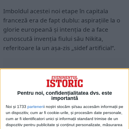
Imboldul acestei noi etape în capitala
franceză era de fapt dublu: aspirațiile la o
glorie europeană și intenția de a face
cunoscută invenția fiului său Nikita,
referitoare la un așa-zis „sidef artificial”.
Pentru noi, confidențialitatea dvs. este
importantă
Noi și 1733
parteneri
i noștri stocăm și/sau accesăm informații pe
un dispozitiv, cum ar fi cookie-urile, și procesăm date personale,
cum ar fi identificatori unici și informații standard trimise de un
dispozitiv pentru publicitate și conținut personalizate, măsurarea