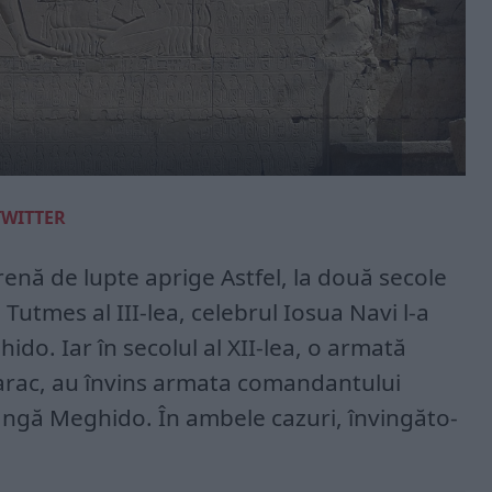
TWITTER
enă de lupte aprige Astfel, la două secole
Tutmes al III-lea, ce­lebrul Iosua Navi l-a
ido. Iar în secolul al XII-lea, o armată
ac, au învins armata comandan­tului
lângă Meghido. În ambele cazuri, învingăto­