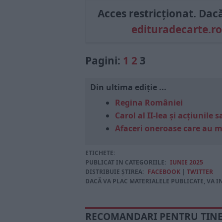
Acces restricționat. Dacă 
edituradecarte.ro
Pagini:
1
2
3
Din ultima ediție ...
Regina României
Carol al II-lea și acțiunil
Afaceri oneroase care au 
ETICHETE:
PUBLICAT IN CATEGORIILE:
IUNIE 2025
DISTRIBUIE ȘTIREA:
FACEBOOK
|
TWITTER
DACĂ VA PLAC MATERIALELE PUBLICATE, VA I
RECOMANDARI PENTRU TIN