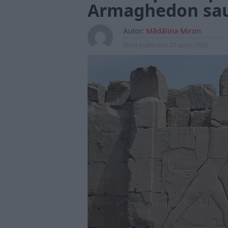
Armaghedon sau 
Autor:
Mădălina Miron
Data publicarii:
27 iunie 2025