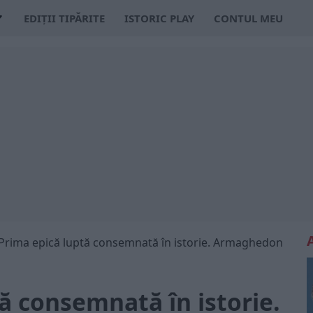
EDIȚII TIPĂRITE
ISTORIC PLAY
CONTUL MEU
Prima epică luptă consemnată în istorie. Armaghedon
ă consemnată în istorie.