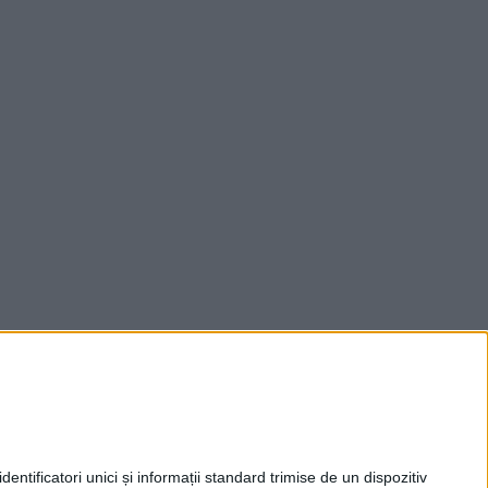
entificatori unici și informații standard trimise de un dispozitiv