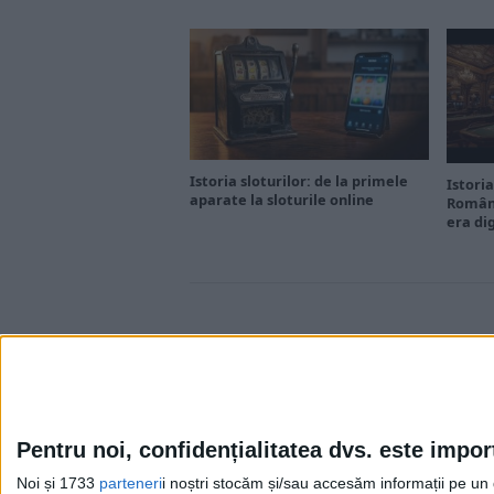
Istoria sloturilor: de la primele
Istoria
aparate la sloturile online
Români
era di
Pentru noi, confidențialitatea dvs. este impor
Noi și 1733
parteneri
i noștri stocăm și/sau accesăm informații pe un di
Cea mai mare revistă de istorie din Europa!
.