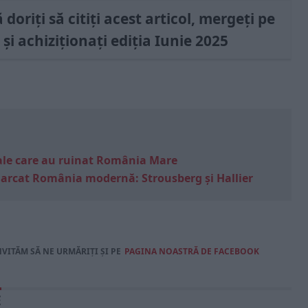
doriți să citiți acest articol, mergeți pe
și achiziționați ediția Iunie 2025
e sale care au ruinat România Mare
marcat România modernă: Strousberg și Hallier
NVITĂM SĂ NE URMĂRIȚI ȘI PE
PAGINA NOASTRĂ DE FACEBOOK
E