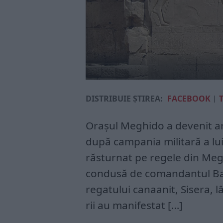
DISTRIBUIE ȘTIREA:
FACEBOOK
|
Orașul Meghido a devenit ar
după campa­nia militară a lui 
răsturnat pe re­gele din Megh
condusă de comandantul Bar
regatului canaanit, Sisera, 
rii au manifestat […]