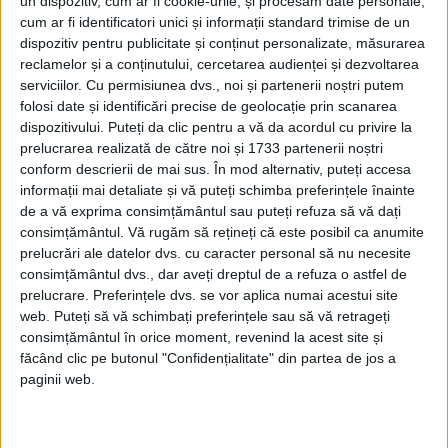
un dispozitiv, cum ar fi cookie-urile, și procesăm date personale,
cum ar fi identificatori unici și informații standard trimise de un
dispozitiv pentru publicitate și conținut personalizate, măsurarea
Petru Pogonat: un mare caracter, un nume interzis, un
reclamelor și a conținutului, cercetarea audienței și dezvoltarea
destin uitat
serviciilor.
Cu permisiunea dvs., noi și partenerii noștri putem
La 2 ianuarie 1957, protosin­ghelul Petru Pogonat, pro­fesorul
folosi date și identificări precise de geolocație prin scanarea
universitar, avoca­tul, primarul, prefectul, de­putatul de Iaşi,
dispozitivului. Puteți da clic pentru a vă da acordul cu privire la
vicepreşe­dintele Camerei Deputaţilor şi nu în ultimul...
prelucrarea realizată de către noi și 1733 partenerii noștri
conform descrierii de mai sus. În mod alternativ, puteți accesa
informații mai detaliate și vă puteți schimba preferințele înainte
de a vă exprima consimțământul sau puteți refuza să vă dați
consimțământul.
Vă rugăm să rețineți că este posibil ca anumite
prelucrări ale datelor dvs. cu caracter personal să nu necesite
consimțământul dvs., dar aveți dreptul de a refuza o astfel de
prelucrare. Preferințele dvs. se vor aplica numai acestui site
web. Puteți să vă schimbați preferințele sau să vă retrageți
consimțământul în orice moment, revenind la acest site și
făcând clic pe butonul "Confidențialitate" din partea de jos a
paginii web.
Gnosticismul, un precursor al creștinismului și influența sa
asupra politicii romane