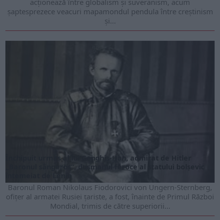
acționează între globalism și suveranism, acum
șaptesprezece veacuri mapamondul pendula între creștinism
și...
Închipuit urmaș al lui Genghis-Han, admirat de Hitler
„Baronul sângeros”, dușmanul feroce al statului bolșevic
întemeiat de Lenin
Baronul Roman Nikolaus Fiodorovici von Ungern-Sternberg,
ofițer al armatei Rusiei țariste, a fost, înain­te de Primul Război
Mon­dial, trimis de către superiorii...