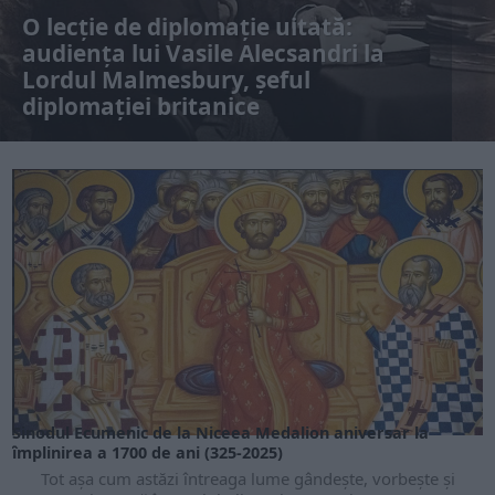
O lecție de diplomație uitată:
audiența lui Vasile Alecsandri la
Lordul Malmesbury, șeful
diplomației britanice
Sinodul Ecumenic de la Niceea Medalion aniversar la
împlinirea a 1700 de ani (325-2025)
Tot așa cum astăzi întreaga lume gândește, vorbește și