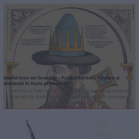
Duelul Ivan cel Groaznic – Prințul Kurbski. Teroare și
disidență în Rusia primului țar
Domnia lui Ivan cel Groaznic (1547-1584) a fost puternic
marca­tă de duelul (politic și epistolar) pe care suve­ranul
Rusiei l-a susținut cu...