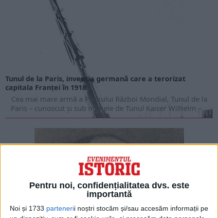
Tunul de la Paris, invenția germană care a terorizat
capitala Franței în 1918
Cea mai mare armă a Pri­mului Război Mondial, Tunul de la
Paris – cunos­cut și sub numele de Tu­nul Kaiser Wilhelm –...
Pentru noi, confidențialitatea dvs. este
importantă
Noi și 1733
parteneri
i noștri stocăm și/sau accesăm informații pe