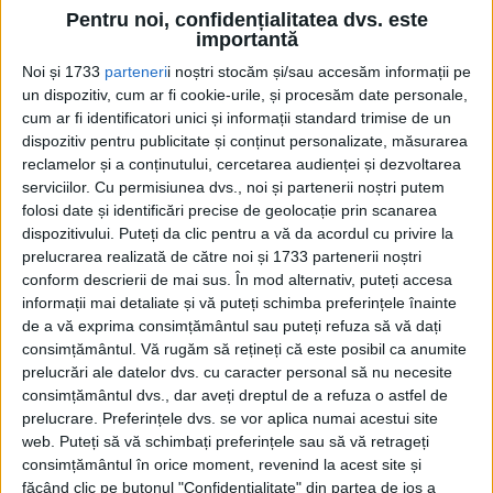
Pentru noi, confidențialitatea dvs. este
importantă
Noi și 1733
parteneri
i noștri stocăm și/sau accesăm informații pe
un dispozitiv, cum ar fi cookie-urile, și procesăm date personale,
cum ar fi identificatori unici și informații standard trimise de un
dispozitiv pentru publicitate și conținut personalizate, măsurarea
reclamelor și a conținutului, cercetarea audienței și dezvoltarea
MARTIE 2026
serviciilor.
Cu permisiunea dvs., noi și partenerii noștri putem
Leopold al II-lea supranumit Hitler din Belgia secolului al
folosi date și identificări precise de geolocație prin scanarea
XIX-lea
dispozitivului. Puteți da clic pentru a vă da acordul cu privire la
Chiar și într-o epocă marcată de abuzurile coloniilor britanice,
prelucrarea realizată de către noi și 1733 partenerii noștri
franceze sau portugheze, regimul regelui belgian Leopold al
II-lea rămâne un capitol de...
conform descrierii de mai sus. În mod alternativ, puteți accesa
informații mai detaliate și vă puteți schimba preferințele înainte
de a vă exprima consimțământul sau puteți refuza să vă dați
consimțământul.
Vă rugăm să rețineți că este posibil ca anumite
prelucrări ale datelor dvs. cu caracter personal să nu necesite
consimțământul dvs., dar aveți dreptul de a refuza o astfel de
prelucrare. Preferințele dvs. se vor aplica numai acestui site
web. Puteți să vă schimbați preferințele sau să vă retrageți
consimțământul în orice moment, revenind la acest site și
făcând clic pe butonul "Confidențialitate" din partea de jos a