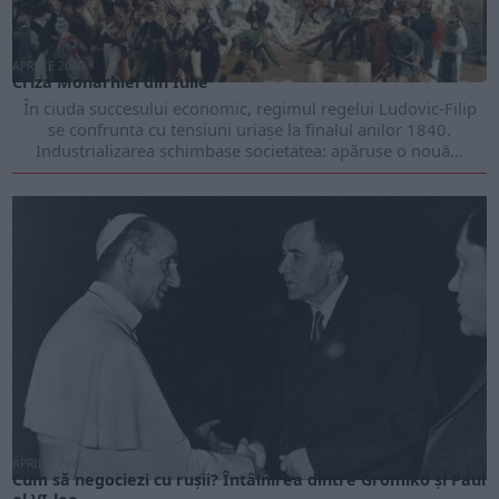
APRILIE 2026
Criza Monarhiei din Iulie
În ciuda succesului economic, regimul regelui Ludovic-Filip
se confrunta cu tensiuni uriașe la finalul anilor 1840.
Industrializarea schimbase societatea: apăruse o nouă...
APRILIE 2026
Cum să negociezi cu rușii? Întâlnirea dintre Gromîko și Paul