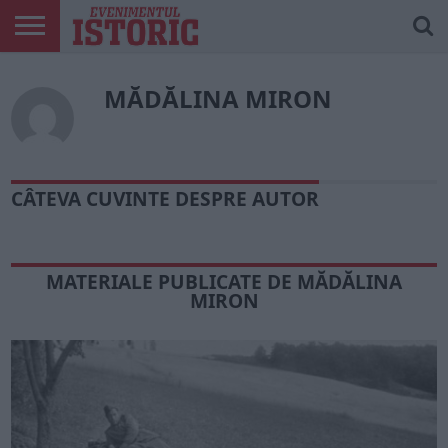
ARTICOLE
ONLINE
EDIȚII
ISTORIC
CONTUL
MĂDĂLINA MIRON
TIPĂRITE
PLAY
MEU
CÂTEVA CUVINTE DESPRE AUTOR
MATERIALE PUBLICATE DE MĂDĂLINA
MIRON