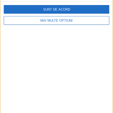
SUNT DE ACORD
IANUARIE 2026
Omul care a mers pe apă. Epopeea lui Charles Oldrieve de
la Cincinnati la New Orleans
MAI MULTE OPȚIUNI
Charles Oldrieve a intrat în istoria curiozităților americane în
1907, când a parcurs pe jos traseul acvatic de la Cincinnati la
New...
IANUARIE 2026
Stepan Bandera. O figură controversată între naționalism