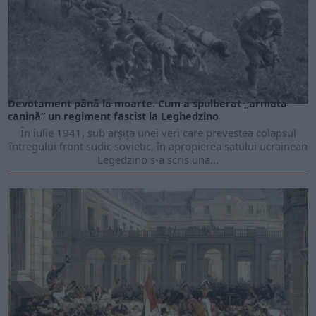
APRILIE 2026
Devotament până la moarte. Cum a spulberat „armata
canină” un regiment fascist la Leghedzino
În iulie 1941, sub arșița unei veri care prevestea colapsul
întregului front sudic sovietic, în apropierea satului ucrainean
Legedzino s-a scris una...