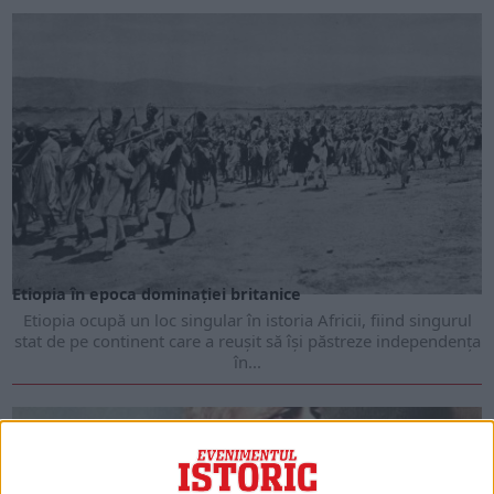
MARTIE 2026
Etiopia în epoca dominației britanice
Etiopia ocupă un loc singular în istoria Africii, fiind singurul
stat de pe continent care a reușit să își păstreze independența
în...