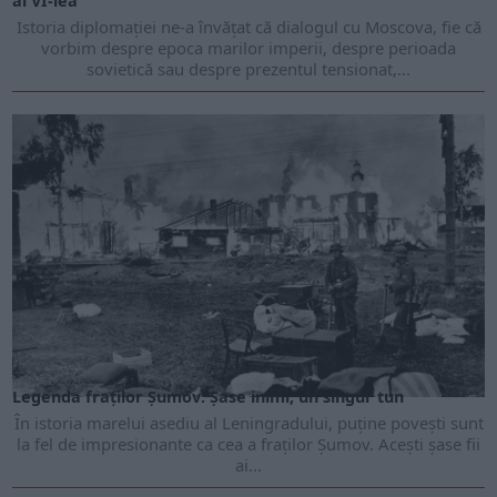
al VI-lea
Istoria diplomației ne-a învățat că dialogul cu Moscova, fie că
vorbim despre epoca marilor imperii, despre perioada
sovietică sau despre prezentul tensionat,...
MARTIE 2026
Legenda fraților Șumov: Șase inimi, un singur tun
În istoria marelui asediu al Leningradului, puține povești sunt
la fel de impresionante ca cea a fraților Șumov. Acești șase fii
ai...