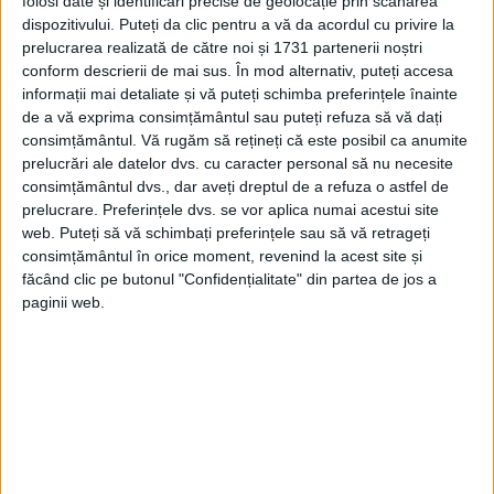
folosi date și identificări precise de geolocație prin scanarea
echipa sa avea să-i asigure cetățenia sau
dispozitivului. Puteți da clic pentru a vă da acordul cu privire la
rezidența.
prelucrarea realizată de către noi și 1731 partenerii noștri
conform descrierii de mai sus. În mod alternativ, puteți accesa
informații mai detaliate și vă puteți schimba preferințele înainte
Potrivit unor copii ale scrisorilor, în
de a vă exprima consimțământul sau puteți refuza să vă dați
octombrie 2014, a fost scris: „Am o mare
consimțământul.
Vă rugăm să rețineți că este posibil ca anumite
prelucrări ale datelor dvs. cu caracter personal să nu necesite
plăcere să susțin nominalizarea lui
consimțământul dvs., dar aveți dreptul de a refuza o astfel de
Mahfouz Marei Mubarak bin Mahfouz
prelucrare. Preferințele dvs. se vor aplica numai acestui site
web. Puteți să vă schimbați preferințele sau să vă retrageți
pentru un CBE onorific”. Ashe Windham a
consimțământul în orice moment, revenind la acest site și
spus că Mahfouz a făcut două donații
făcând clic pe butonul "Confidențialitate" din partea de jos a
paginii web.
generoase, care au contribuit la
restaurarea castelului și la înlocuirea
ferestrelor. Windham a continuat să spună
că: „Alteța Sa Regală, Prințul de Wales,
președintele nostru, a contribuit la
îndrumarea acestei lucrări”.