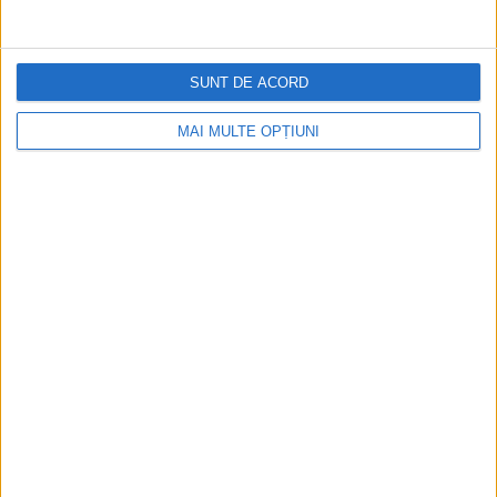
Figuri istorice celebre în sloturile online:
De la Cleopatra până la Iulius Cezar și
Napoleon Bonaparte
SUNT DE ACORD
Aprilie 2026
MAI MULTE OPȚIUNI