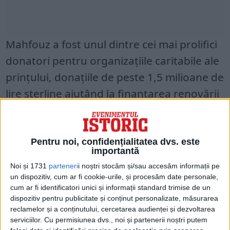
Mahfouz a fost unul dintre cei mai prolifici
donatori pentru organizațiile caritabile ale
prințului, donațiile de peste 1,5 milioane de
lire sterline ajutând la finanțarea renovării
locuințelor folosite de Charles și a altor
organizații caritabile.
Pentru noi, confidențialitatea dvs. este
În corespondența care s-a aflat, aceștia
importantă
Noi și 1731
parteneri
i noștri stocăm și/sau accesăm informații pe
erau expliciți cu privire la natura
un dispozitiv, cum ar fi cookie-urile, și procesăm date personale,
tranzacțională a aranjamentului: în
cum ar fi identificatori unici și informații standard trimise de un
dispozitiv pentru publicitate și conținut personalizate, măsurarea
schimbul acordării unor sume mari de bani
reclamelor și a conținutului, cercetarea audienței și dezvoltarea
organizațiilor caritabile ale lui Charles,
serviciilor.
Cu permisiunea dvs., noi și partenerii noștri putem