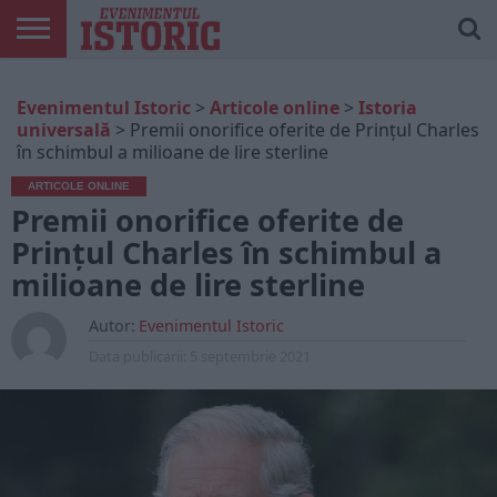
ARTICOLE
ONLINE
EDIȚII
ISTORIC
CONTUL
Evenimentul Istoric
>
Articole online
>
Istoria
TIPĂRITE
PLAY
MEU
universală
>
Premii onorifice oferite de Prințul Charles
în schimbul a milioane de lire sterline
ARTICOLE ONLINE
Premii onorifice oferite de
Prințul Charles în schimbul a
milioane de lire sterline
Autor:
Evenimentul Istoric
Data publicarii:
5 septembrie 2021