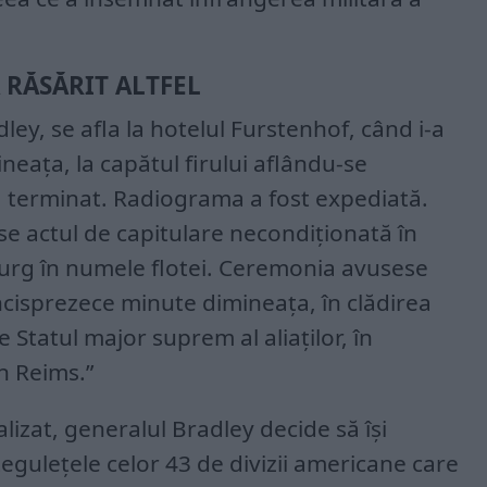
 RĂSĂRIT ALTFEL
ley, se afla la hotelul Furstenhof, când i-a
neața, la capătul firului aflându-se
-a terminat. Radiograma a fost expediată.
e actul de capitulare necondiționată în
urg în numele flotei. Ceremonia avusese
incisprezece minute dimineața, în clădirea
e Statul major suprem al aliaților, în
in Reims.”
alizat, generalul Bradley decide să își
egulețele celor 43 de divizii americane care