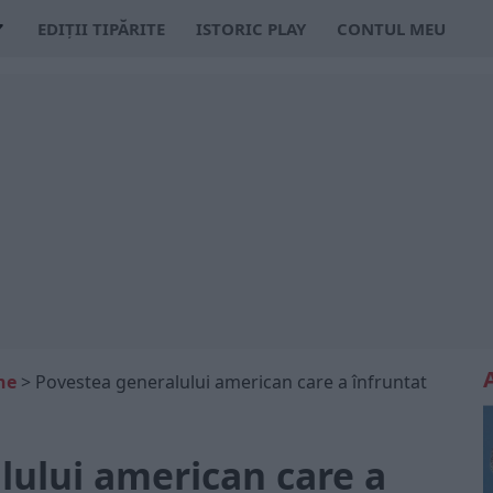
EDIȚII TIPĂRITE
ISTORIC PLAY
CONTUL MEU
ne
>
Povestea generalului american care a înfruntat
lului american care a