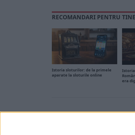
RECOMANDARI PENTRU TIN
Istoria sloturilor: de la primele
Istoria
aparate la sloturile online
Români
era di