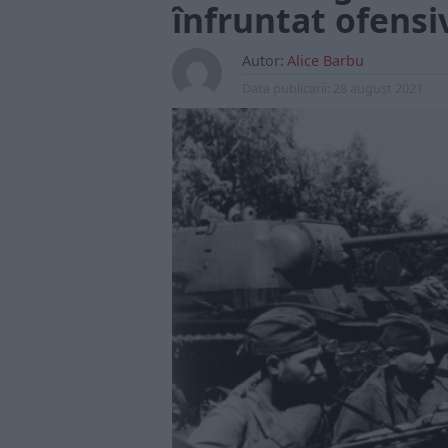
înfruntat ofens
Autor:
Alice Barbu
Data publicarii:
28 august 2021