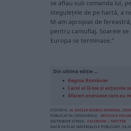
se aflau sub comanda lui, pe
stegulețele de pe hartă, a n
M-am apropiat de fereastră,
pentru camuflaj. Soarele se 
Europa se terminase.”
Din ultima ediție ...
Regina României
Carol al II-lea și acțiunil
Afaceri oneroase care au 
ETICHETE:
AL DOILEA RAZBOI MONDIAL
,
EIS
PUBLICAT IN CATEGORIILE:
ARTICOLE ONLIN
DISTRIBUIE ȘTIREA:
FACEBOOK
|
TWITTER
DACĂ VA PLAC MATERIALELE PUBLICATE, VA I