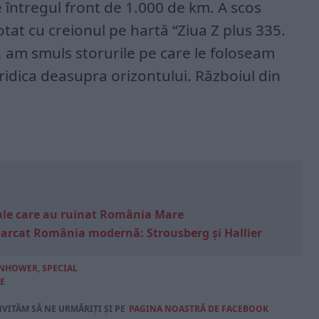
 întregul front de 1.000 de km. A scos
otat cu creionul pe hartă “Ziua Z plus 335.
 am smuls storurile pe care le foloseam
ridica deasupra orizontului. Războiul din
e sale care au ruinat România Mare
marcat România modernă: Strousberg și Hallier
ENHOWER
,
SPECIAL
E
NVITĂM SĂ NE URMĂRIȚI ȘI PE
PAGINA NOASTRĂ DE FACEBOOK