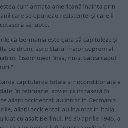
estea cum armata americană înainta prin
nii care se opuneau rezistenței și care îi
ncetaseră să lupte.
ile că Germania este gata să capituleze și
afla pe drum, spre Statul major suprem al
iaților. Eisenhower, însă, nu-și bătea capul
uri.”
goarea capitularea totală și necondiționată a
ate, în februarie, sovieticii intraseră în
 ce aliații occidentali au intrat în Germania
ilie, aliații occidentali au înaintat în Italia,
u luat cu asalt Berlinul. Pe 30 aprilie 1945, a
eea ce a însemnat înfrângerea militară a