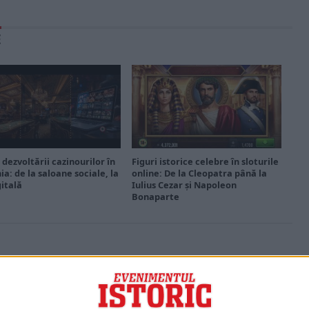
E
 dezvoltării cazinourilor în
Figuri istorice celebre în sloturile
a: de la saloane sociale, la
online: De la Cleopatra până la
gitală
Iulius Cezar și Napoleon
Bonaparte
PORTOFOLIU
Capital