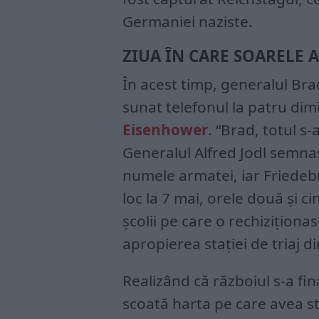
Germaniei naziste.
ZIUA ÎN CARE SOARELE A
În acest timp, generalul Brad
sunat telefonul la patru dimi
Eisenhower
. “Brad, totul s
Generalul Alfred Jodl semnas
numele armatei, iar Friedeb
loc la 7 mai, orele două și c
școlii pe care o rechiziționas
apropierea stației de triaj d
Realizând că războiul s-a fin
scoată harta pe care avea st