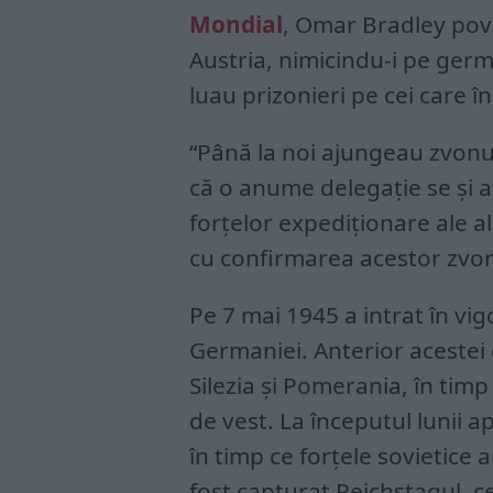
Mondial
, Omar Bradley pov
Austria, nimicindu-i pe germa
luau prizonieri pe cei care î
“Până la noi ajungeau zvonur
că o anume delegație se și 
forțelor expediționare ale al
cu confirmarea acestor zvon
Pe 7 mai 1945 a intrat în vi
Germaniei. Anterior acestei d
Silezia și Pomerania, în timp
de vest. La începutul lunii apr
în timp ce forțele sovietice a
fost capturat Reichstagul, c