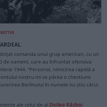
TWITTER
 ARDEAL
redințat comanda unui grup american, cu un
0 de oameni, care au înfruntat ofensiva
brie 1944. “Personal, nimicirea rapidă a
rontului nostru mi se părea o chestiune
cerirea Berlinului în numele nu știu cărui
omente ale celui de-al
Doilea Război