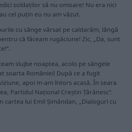
dici soldaților să nu omoare! Nu era nici
au cel puțin eu nu am văzut.
purile cu sânge vărsat pe caldarâm, lângă
 pentru că făceam rugăciune! Zic, „Da, sunt
e!”.
făceam slujbe noaptea, acolo pe sângele
at soarta României! După ce a fugit
viziune, apoi m-am întors acasă. În seara
mea, Partidul Național Creștin Țărănesc”.
n cartea lui Emil Șimăndan, „Dialoguri cu