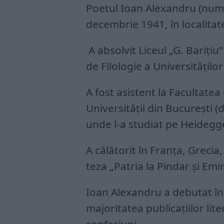
Poetul Ioan Alexandru (numel
decembrie 1941, în localitat
A absolvit Liceul „G. Bariţiu”
de Filologie a Universităţilor
A fost asistent la Facultate
Universităţii din Bucureşti 
unde l-a studiat pe Heidegg
A călătorit în Franţa, Grecia, 
teza „Patria la Pindar şi Emi
Ioan Alexandru a debutat în 
majoritatea publicaţiilor li