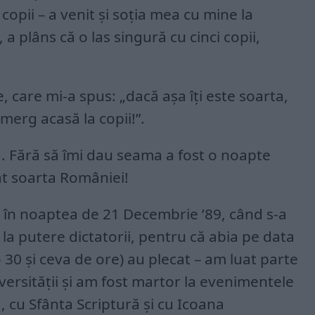
 copii – a venit și soția mea cu mine la
 a plâns că o las singură cu cinci copii,
, care mi-a spus: „dacă așa îți este soarta,
merg acasă la copii!”.
. Fără să îmi dau seama a fost o noapte
t soarta României!
 că în noaptea de 21 Decembrie ’89, când s-a
 la putere dictatorii, pentru că abia pe data
30 și ceva de ore) au plecat – am luat parte
versității și am fost martor la evenimentele
, cu Sfânta Scriptură și cu Icoana