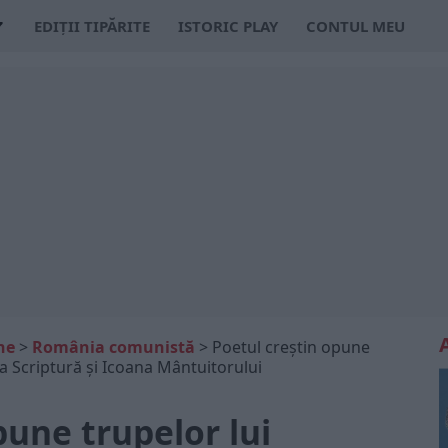
EDIȚII TIPĂRITE
ISTORIC PLAY
CONTUL MEU
ne
>
România comunistă
>
Poetul creștin opune
a Scriptură și Icoana Mântuitorului
pune trupelor lui