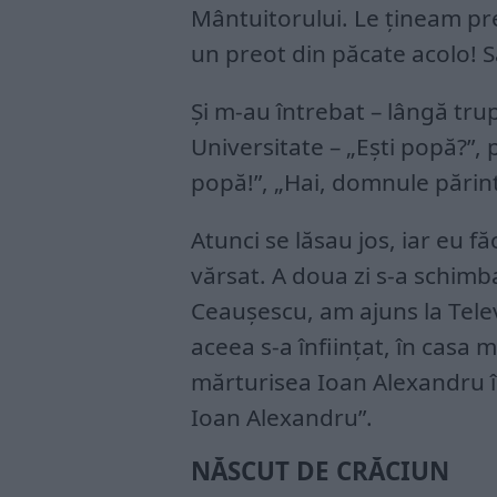
Mântuitorului. Le țineam pre
un preot din păcate acolo! S
Și m-au întrebat – lângă tru
Universitate – „Ești popă?”,
popă!”, „Hai, domnule părint
Atunci se lăsau jos, iar eu 
vărsat. A doua zi s-a schimb
Ceaușescu, am ajuns la Tele
aceea s-a înființat, în casa 
mărturisea Ioan Alexandru î
Ioan Alexandru”.
NĂSCUT DE CRĂCIUN