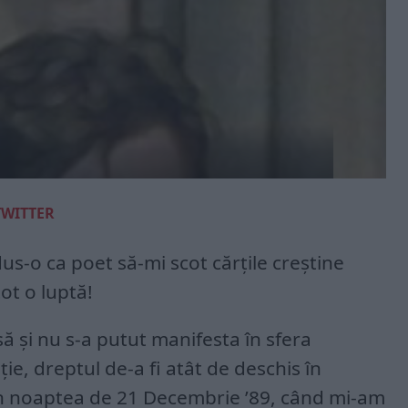
TWITTER
us-o ca poet să-mi scot cărțile creștine
tot o luptă!
ă și nu s-a putut manifesta în sfera
ție, dreptul de-a fi atât de deschis în
în noaptea de 21 Decembrie ’89, când mi-am