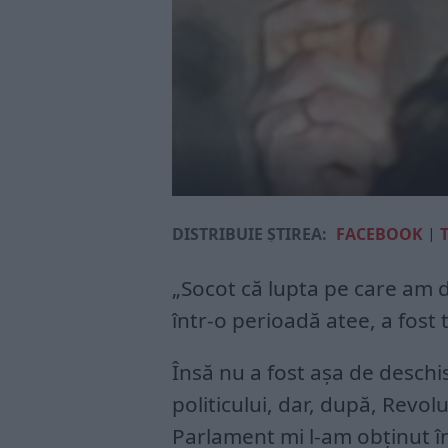
DISTRIBUIE ȘTIREA:
FACEBOOK
|
„Socot că lupta pe care am d
într-o perioadă atee, a fost 
Însă nu a fost așa de deschis
politicului, dar, după, Revolu
Parlament mi l-am obținut 