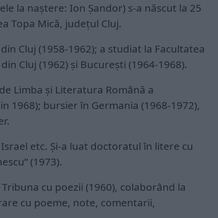
e la naştere: Ion Şandor) s-a născut la 25
ea Topa Mică, judeţul Cluj.
 din Cluj (1958-1962); a studiat la Facultatea
 din Cluj (1962) şi Bucureşti (1964-1968).
a de Limba şi Literatura Română a
(din 1968); bursier în Germania (1968-1972),
er.
Israel etc. Şi-a luat doctoratul în litere cu
nescu” (1973).
Tribuna cu poezii (1960), colaborând la
terare cu poeme, note, comentarii,