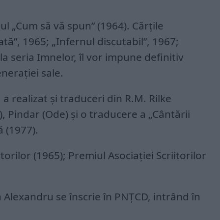
ul „Cum să vă spun” (1964). Cărţile
”, 1965; „Infernul discutabil”, 1967;
la seria Imnelor, îl vor impune definitiv
eneraţiei sale.
a realizat şi traduceri din R.M. Rilke
), Pindar (Ode) şi o traducere a „Cântării
ă (1977).
torilor (1965); Premiul Asociaţiei Scriitorilor
 Alexandru se înscrie în PNŢCD, intrând în