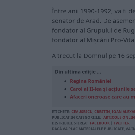
Între anii 1990-1992, va fi d
senator de Arad. De asemene
fondator al Grupului de Rug
fondator al Mişcării Pro-Vita
A trecut la Domnul pe 16 se
Din ultima ediție ...
Regina României
Carol al II-lea și acțiunil
Afaceri oneroase care au 
ETICHETE:
CEAUSESCU
,
CRESTIN
,
IOAN ALEX
PUBLICAT IN CATEGORIILE:
ARTICOLE ONLIN
DISTRIBUIE ȘTIREA:
FACEBOOK
|
TWITTER
DACĂ VA PLAC MATERIALELE PUBLICATE, VA I