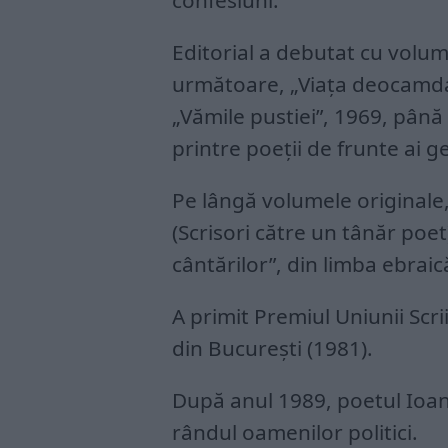
confesiuni.
Editorial a debutat cu volum
următoare, „Viaţa deocamdată
„Vămile pustiei”, 1969, până 
printre poeţii de frunte ai g
Pe lângă volumele originale, 
(Scrisori către un tânăr poet
cântărilor”, din limba ebraic
A primit Premiul Uniunii Scrii
din Bucureşti (1981).
După anul 1989, poetul Ioan
rândul oamenilor politici.