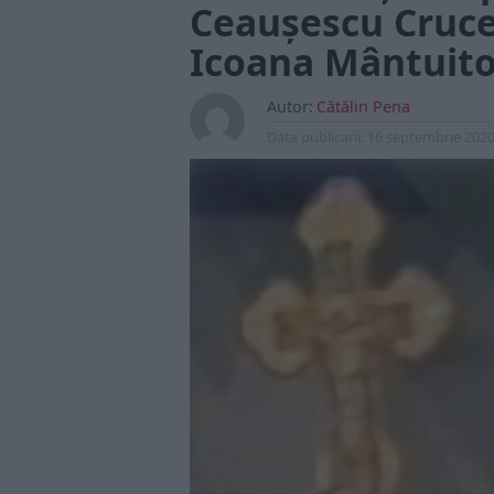
Ceaușescu Crucea
Icoana Mântuito
Autor:
Cătălin Pena
Data publicarii:
16 septembrie 202