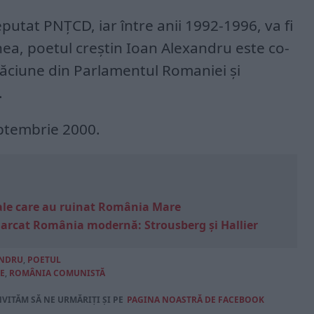
eputat PNŢCD, iar între anii 1992-1996, va fi
a, poetul creştin Ioan Alexandru este co-
ăciune din Parlamentul Romaniei şi
.
ptembrie 2000.
e sale care au ruinat România Mare
marcat România modernă: Strousberg și Hallier
ANDRU
,
POETUL
E
,
ROMÂNIA COMUNISTĂ
NVITĂM SĂ NE URMĂRIȚI ȘI PE
PAGINA NOASTRĂ DE FACEBOOK