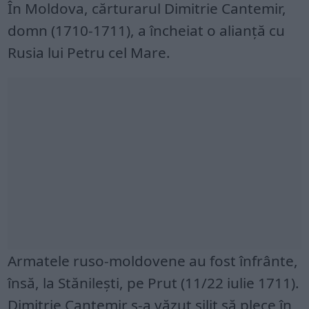
În Moldova, cărturarul Dimitrie Cantemir,
domn (1710-1711), a încheiat o alianţă cu
Rusia lui Petru cel Mare.
Armatele ruso-moldovene au fost înfrânte,
însă, la Stănileşti, pe Prut (11/22 iulie 1711).
Dimitrie Cantemir s-a văzut silit să plece în