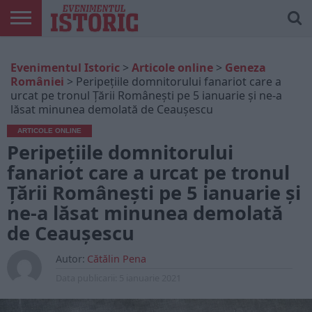
ARTICOLE
ONLINE
EDIȚII
ISTORIC
CONTUL
Evenimentul Istoric
>
Articole online
>
Geneza
TIPĂRITE
PLAY
MEU
României
>
Peripețiile domnitorului fanariot care a
urcat pe tronul Țării Românești pe 5 ianuarie și ne-a
lăsat minunea demolată de Ceaușescu
ARTICOLE ONLINE
Peripețiile domnitorului
fanariot care a urcat pe tronul
Țării Românești pe 5 ianuarie și
ne-a lăsat minunea demolată
de Ceaușescu
Autor:
Cătălin Pena
Data publicarii:
5 ianuarie 2021