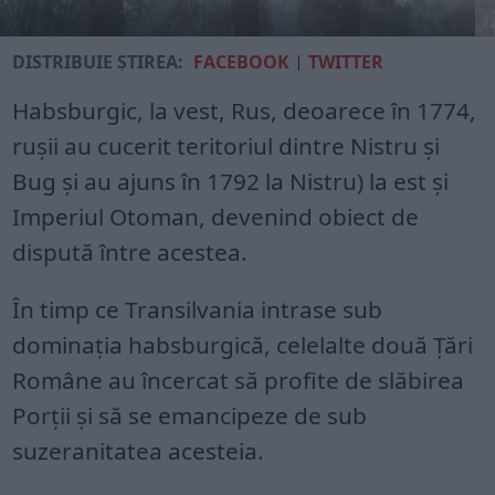
DISTRIBUIE ȘTIREA:
FACEBOOK
|
TWITTER
Habsburgic, la vest, Rus, deoarece în 1774,
ruşii au cucerit teritoriul dintre Nistru şi
Bug şi au ajuns în 1792 la Nistru) la est şi
Imperiul Otoman, devenind obiect de
dispută între acestea.
În timp ce Transilvania intrase sub
dominaţia habsburgică, celelalte două Ţări
Române au încercat să profite de slăbirea
Porţii şi să se emancipeze de sub
suzeranitatea acesteia.