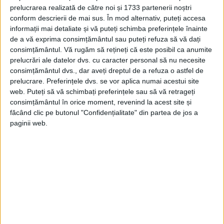
ruseşti, turcii nu mai aveau încredere în
prelucrarea realizată de către noi și 1733 partenerii noștri
principii aleşi din rândul boierilor locali atât
conform descrierii de mai sus. În mod alternativ, puteți accesa
informații mai detaliate și vă puteți schimba preferințele înainte
în Ţara Românească cât şi în Moldova.
de a vă exprima consimțământul sau puteți refuza să vă dați
consimțământul.
Vă rugăm să rețineți că este posibil ca anumite
Ei au trecut la un alt sistem, de compromis
prelucrări ale datelor dvs. cu caracter personal să nu necesite
consimțământul dvs., dar aveți dreptul de a refuza o astfel de
între autonomie şi administraţie directă,
prelucrare. Preferințele dvs. se vor aplica numai acestui site
acela al numirii unor domni din rândul
web. Puteți să vă schimbați preferințele sau să vă retrageți
consimțământul în orice moment, revenind la acest site și
grecilor din Fanar (cartier al vechiului
făcând clic pe butonul "Confidențialitate" din partea de jos a
Constantinopol), care ajunseseră la rang
paginii web.
de mari dragomani, sau din familii
româneşti fanariotizate.