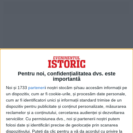
Pentru noi, confidențialitatea dvs. este
importantă
La 15/26 august 1714, pentru că nu a vrut
Noi și 1733
parteneri
i noștri stocăm și/sau accesăm informații pe
să renunţe la credinţa sa, i s-a tăiat capul.
un dispozitiv, cum ar fi cookie-urile, și procesăm date personale,
Au avut de îndurat aceeaşi moarte cei trei
cum ar fi identificatori unici și informații standard trimise de un
dispozitiv pentru publicitate și conținut personalizate, măsurarea
fii ai săi şi sfetnicul său Ianache Văcărescu.
reclamelor și a conținutului, cercetarea audienței și dezvoltarea
serviciilor.
Cu permisiunea dvs., noi și partenerii noștri putem
În condiţiile ofensivei habsburgice şi
folosi date și identificări precise de geolocație prin scanarea
dispozitivului. Puteți da clic pentru a vă da acordul cu privire la