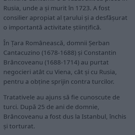
Rusia, unde a şi murit în 1723. A fost
consilier apropiat al ţarului şi a desfăşurat
o importantă activitate ştiinţifică.
În Ţara Românească, domnii Şerban
Cantacuzino (1678-1688) şi Constantin
Brâncoveanu (1688-1714) au purtat
negocieri atât cu Viena, cât şi cu Rusia,
pentru a obţine sprijin contra turcilor.
Tratativele au ajuns să fie cunoscute de
turci. După 25 de ani de domnie,
Brâncoveanu a fost dus la Istanbul, închis
şi torturat.