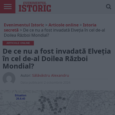
ARTICOLE
ONLINE
EDIȚII
ISTORIC
CONTUL
Evenimentul Istoric
>
Articole online
>
Istoria
TIPĂRITE
PLAY
MEU
secretă
>
De ce nu a fost invadată Elveția în cel de-al
Doilea Război Mondial?
ARTICOLE ONLINE
De ce nu a fost invadată Elveția
în cel de-al Doilea Război
Mondial?
Autor:
Sălăvăstru Alexandru
Data publicarii:
2 octombrie 2024