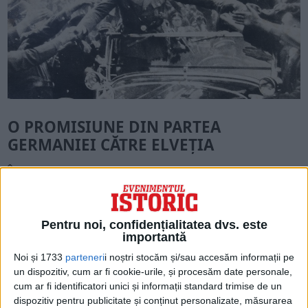
O PROMISIUNE DIN PARTEA
GERMANIEI CĂTRE ELVEȚIA
În timpul ascensiunii sale rapide la putere,
Führerul german a promis Elveției că va
respecta neutralitatea țării. În februarie
Pentru noi, confidențialitatea dvs. este
1937, el i-a spus chiar consilierului federal
importantă
elvețian Edmund Schulthess că Germania
Noi și 1733
parteneri
i noștri stocăm și/sau accesăm informații pe
un dispozitiv, cum ar fi cookie-urile, și procesăm date personale,
nu va invada națiunea europeană. Desigur,
cum ar fi identificatori unici și informații standard trimise de un
Führerul nu era o persoană al cărei cuvânt
dispozitiv pentru publicitate și conținut personalizate, măsurarea