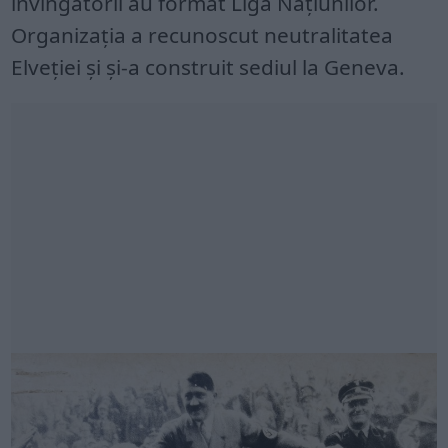
învingătorii au format Liga Națiunilor.
Organizația a recunoscut neutralitatea
Elveției și și-a construit sediul la Geneva.