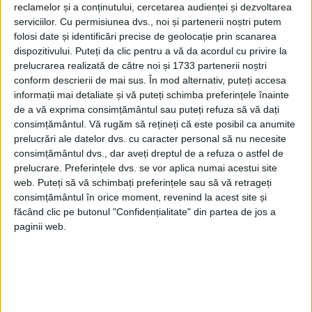
reclamelor și a conținutului, cercetarea audienței și dezvoltarea
putea fi luat ca atare. În timpul conflictului,
serviciilor.
Cu permisiunea dvs., noi și partenerii noștri putem
Germania a ocupat rapid o serie de țări
folosi date și identificări precise de geolocație prin scanarea
dispozitivului. Puteți da clic pentru a vă da acordul cu privire la
învecinate, inclusiv Danemarca,
prelucrarea realizată de către noi și 1733 partenerii noștri
conform descrierii de mai sus. În mod alternativ, puteți accesa
Luxemburg, Țările de Jos, Polonia,
informații mai detaliate și vă puteți schimba preferințele înainte
Norvegia și Belgia.
de a vă exprima consimțământul sau puteți refuza să vă dați
consimțământul.
Vă rugăm să rețineți că este posibil ca anumite
prelucrări ale datelor dvs. cu caracter personal să nu necesite
Cunoscând reputația Germaniei, Elveția și-
consimțământul dvs., dar aveți dreptul de a refuza o astfel de
a făcut timp pentru a-și mobiliza forțele
prelucrare. Preferințele dvs. se vor aplica numai acestui site
web. Puteți să vă schimbați preferințele sau să vă retrageți
armate, care, la apogeu, erau formate din
consimțământul în orice moment, revenind la acest site și
850.000 de soldați. Această forță relativ
făcând clic pe butonul "Confidențialitate" din partea de jos a
paginii web.
mare a fost plasată sub comanda lui Henri
Guisan, un soldat de o viață și unul dintre
cei mai experimentați oameni din Forțele
Armate elvețiene.