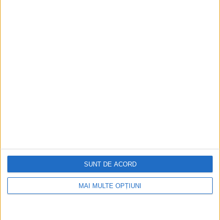
faptul că țara nu era cel mai strategic loc
de ocupat. Nu are ieșire la mare, nu are căi
navigabile pentru ca navele să acosteze.
De asemenea, terenul este foarte
muntoasă și dificil de traversat – bun
pentru schi, dar rău pentru armate.
SUNT DE ACORD
MAI MULTE OPȚIUNI